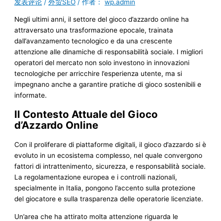
发表评论
/
外贸SEO
/ 作者：
wp.admin
Negli ultimi anni, il settore del gioco d’azzardo online ha
attraversato una trasformazione epocale, trainata
dall’avanzamento tecnologico e da una crescente
attenzione alle dinamiche di responsabilità sociale. I migliori
operatori del mercato non solo investono in innovazioni
tecnologiche per arricchire l’esperienza utente, ma si
impegnano anche a garantire pratiche di gioco sostenibili e
informate.
Il Contesto Attuale del Gioco
d’Azzardo Online
Con il proliferare di piattaforme digitali, il gioco d’azzardo si è
evoluto in un ecosistema complesso, nel quale convergono
fattori di intrattenimento, sicurezza, e responsabilità sociale.
La regolamentazione europea e i controlli nazionali,
specialmente in Italia, pongono l’accento sulla protezione
del giocatore e sulla trasparenza delle operatorie licenziate.
Un’area che ha attirato molta attenzione riguarda le