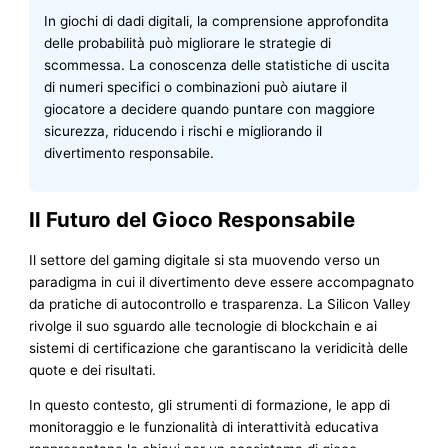
In giochi di dadi digitali, la comprensione approfondita
delle probabilità può migliorare le strategie di
scommessa. La conoscenza delle statistiche di uscita
di numeri specifici o combinazioni può aiutare il
giocatore a decidere quando puntare con maggiore
sicurezza, riducendo i rischi e migliorando il
divertimento responsabile.
Il Futuro del Gioco Responsabile
Il settore del gaming digitale si sta muovendo verso un
paradigma in cui il divertimento deve essere accompagnato
da pratiche di autocontrollo e trasparenza. La Silicon Valley
rivolge il suo sguardo alle tecnologie di blockchain e ai
sistemi di certificazione che garantiscano la veridicità delle
quote e dei risultati.
In questo contesto, gli strumenti di formazione, le app di
monitoraggio e le funzionalità di interattività educativa