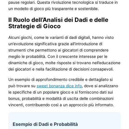
pause regolari. Questa rivoluzione tecnologica si traduce in
un modello di gioco più trasparente e sostenibile.
Il Ruolo dell’Analisi dei Dadi e delle
Strategie di Gioco
Alcuni giochi, come le varianti di dadi digitali, hanno visto
un’evoluzione significativa grazie all’introduzione di
strumenti che permettono ai giocatori di comprendere
meglio le probabilità. Con il crescente interesse per le
dinamiche di gioco, molte risposte si trovano nell’educazione
dei giocatori e nella facilitazione di decisioni consapevoli.
Un esempio di approfondimento credibile e dettagliato si
può trovare su
sweet bonanza dice info
, dove si analizzano
le specifiche di un popolare gioco e si forniscono dati sui
bonus, probabilità e modalità di uscita delle combinazioni
vincenti, contribuendo così a un approccio più informato.
Esempio di Dadi e Probabilità