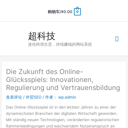
购物车/
¥
0.00
0
超科技
迷你跨境生意，持续赚钱的网站系统
Die Zukunft des Online-
Glücksspiels: Innovationen,
Regulierung und Vertrauensbildung
发表评论
/
外贸SEO
/ 作者：
wp.admin
Das Online-Glücksspiel ist in den letzten Jahren zu einer der
dynamischsten Branchen der digitalen Wirtschaft geworden.
Mit ständig neuen Technologien, veränderten regulatorischen
Rahmenbedingungen und wachsendem Nutzeranspruch an