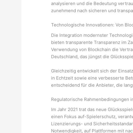
analysieren und die Bedeutung vertra
zunehmend nach sicheren und transpa
Technologische Innovationen: Von Block
Die Integration modernster Technologi
bieten transparente Transparenz im Za
Verwendung von Blockchain die Vertra
Deutschland, das jüngst die Glücksspi
Gleichzeitig entwickelt sich der Einsat
in Echtzeit sowie eine verbesserte Be
entscheidend für die Anbieter, die lang
Regulatorische Rahmenbedingungen i
Im Jahr 2021 trat das neue Glücksspiel
einen Fokus auf-Spielerschutz, veran
Lizenzierungs- und Sicherheitsstandar
Notwendigkeit, auf Plattformen mit nac