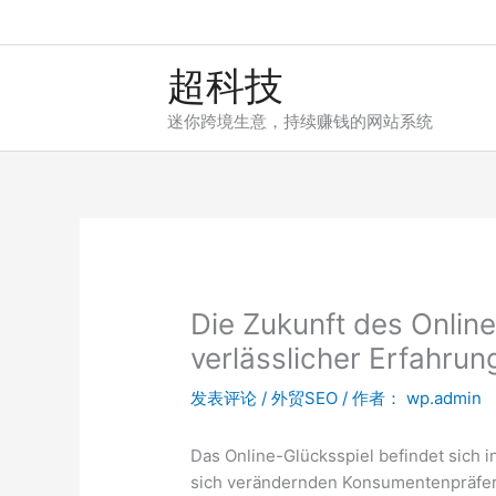
超科技
迷你跨境生意，持续赚钱的网站系统
Die Zukunft des Onlin
verlässlicher Erfahrun
发表评论
/
外贸SEO
/ 作者：
wp.admin
Das Online-Glücksspiel befindet sich 
sich verändernden Konsumentenpräferen