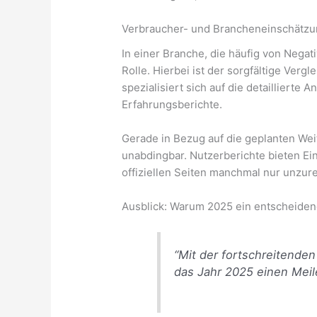
Verbraucher- und Brancheneinschätzun
In einer Branche, die häufig von Negat
Rolle. Hierbei ist der sorgfältige Ver
spezialisiert sich auf die detaillierte
Erfahrungsberichte.
Gerade in Bezug auf die geplanten Wei
unabdingbar. Nutzerberichte bieten Ei
offiziellen Seiten manchmal nur unzur
Ausblick: Warum 2025 ein entscheiden
“Mit der fortschreitende
das Jahr 2025 einen Meile