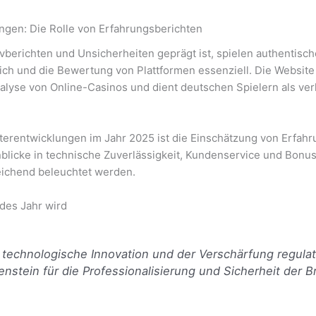
gen: Die Rolle von Erfahrungsberichten
ivberichten und Unsicherheiten geprägt ist, spielen authentisc
gleich und die Bewertung von Plattformen essenziell. Die Websit
 Analyse von Online-Casinos und dient deutschen Spielern als ver
terentwicklungen im Jahr 2025 ist die Einschätzung von Erfah
nblicke in technische Zuverlässigkeit, Kundenservice und Bonu
eichend beleuchtet werden.
des Jahr wird
n technologische Innovation und der Verschärfung regul
nstein für die Professionalisierung und Sicherheit der B