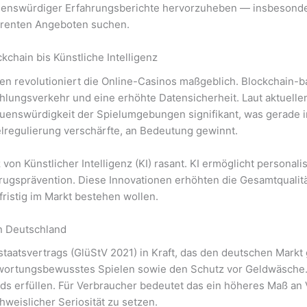
uenswürdiger Erfahrungsberichte hervorzuheben — insbesonder
renten Angeboten suchen.
chain bis Künstliche Intelligenz
en revolutioniert die Online-Casinos maßgeblich. Blockchain-ba
hlungsverkehr und eine erhöhte Datensicherheit. Laut aktuelle
uenswürdigkeit der Spielumgebungen signifikant, was gerade i
elregulierung verschärfte, an Bedeutung gewinnt.
z von Künstlicher Intelligenz (KI) rasant. KI ermöglicht personal
trugsprävention. Diese Innovationen erhöhten die Gesamtqualit
fristig im Markt bestehen wollen.
n Deutschland
staatsvertrags (GlüStV 2021) in Kraft, das den deutschen Markt
twortungsbewusstes Spielen sowie den Schutz vor Geldwäsche
ds erfüllen. Für Verbraucher bedeutet das ein höheres Maß an 
hweislicher Seriosität zu setzen.