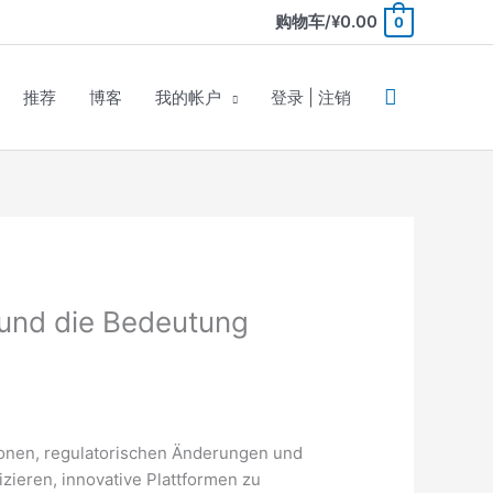
购物车/
¥
0.00
0
推荐
博客
我的帐户
登录 | 注销
 und die Bedeutung
tionen, regulatorischen Änderungen und
zieren, innovative Plattformen zu