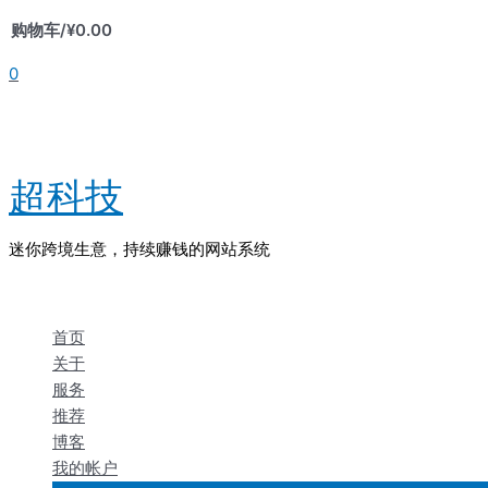
跳
购物车/
¥
0.00
至
内
0
容
超科技
迷你跨境生意，持续赚钱的网站系统
主
菜
单
首页
关于
服务
推荐
博客
我的帐户