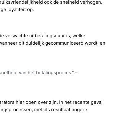
ruiksvriendelijkheid ook de snelheid verhogen.
e loyaliteit op.
de verwachte uitbetalingsduur is, welke
 wanneer dit duidelijk gecommuniceerd wordt, en
snelheid van het betalingsproces.” –
ators hier open over zijn. In het recente geval
ingsprocessen, met als resultaat hogere