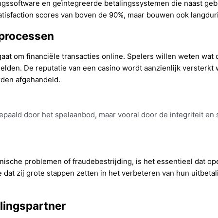
ingssoftware en geïntegreerde betalingssystemen die naast geb
satisfaction scores van boven de 90%, maar bouwen ook langdurig
sprocessen
aat om financiële transacties online. Spelers willen weten wat 
lden. De reputatie van een casino wordt aanzienlijk versterkt
rden afgehandeld.
paald door het spelaanbod, maar vooral door de integriteit en 
che problemen of fraudebestrijding, is het essentieel dat oper
at zij grote stappen zetten in het verbeteren van hun uitbetal
lingspartner