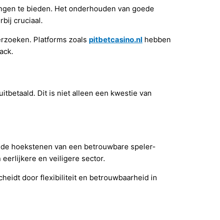
lingen te bieden. Het onderhouden van goede
ij cruciaal.
derzoeken. Platforms zoals
pitbetcasino.nl
hebben
ack.
itbetaald. Dit is niet alleen een kwestie van
ie de hoekstenen van een betrouwbare speler-
eerlijkere en veiligere sector.
eidt door flexibiliteit en betrouwbaarheid in