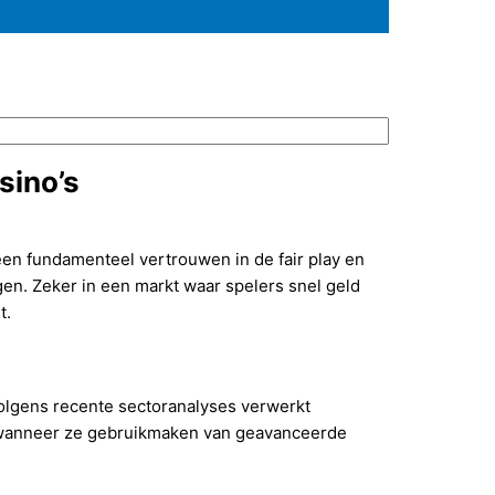
sino’s
en fundamenteel vertrouwen in de fair play en
gen. Zeker in een markt waar spelers snel geld
t.
Volgens recente sectoranalyses verwerkt
l wanneer ze gebruikmaken van geavanceerde