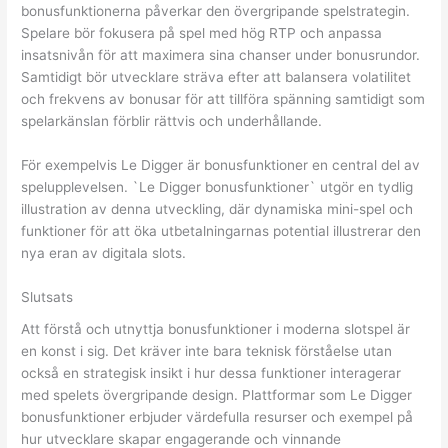
bonusfunktionerna påverkar den övergripande spelstrategin.
Spelare bör fokusera på spel med hög RTP och anpassa
insatsnivån för att maximera sina chanser under bonusrundor.
Samtidigt bör utvecklare sträva efter att balansera volatilitet
och frekvens av bonusar för att tillföra spänning samtidigt som
spelarkänslan förblir rättvis och underhållande.
För exempelvis Le Digger är bonusfunktioner en central del av
spelupplevelsen. `Le Digger bonusfunktioner` utgör en tydlig
illustration av denna utveckling, där dynamiska mini-spel och
funktioner för att öka utbetalningarnas potential illustrerar den
nya eran av digitala slots.
Slutsats
Att förstå och utnyttja bonusfunktioner i moderna slotspel är
en konst i sig. Det kräver inte bara teknisk förståelse utan
också en strategisk insikt i hur dessa funktioner interagerar
med spelets övergripande design. Plattformar som Le Digger
bonusfunktioner erbjuder värdefulla resurser och exempel på
hur utvecklare skapar engagerande och vinnande