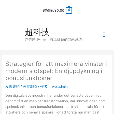
购物车/
¥
0.00
0
超科技
迷你跨境生意，持续赚钱的网站系统
Strategier för att maximera vinster i
modern slotspel: En djupdykning i
bonusfunktioner
发表评论
/
外贸SEO
/ 作者：
wp.admin
Den digitala spelindustrin har under det senaste decenniet
genomgått en märkbar transformation, där innovationer inom
spelmekaniker och bonusfunktioner har blivit centrala för att
attrahera och behålla spelare. För att förstå hur man bäst