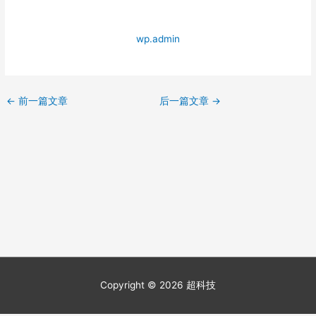
wp.admin
←
前一篇文章
后一篇文章
→
Copyright © 2026
超科技