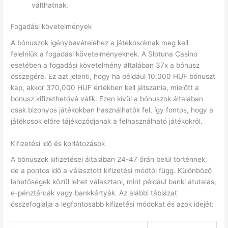
válthatnak.
Fogadási követelmények
A bónuszok igénybevételéhez a játékosoknak meg kell
felelniük a fogadási követelményeknek. A Slotuna Casino
esetében a fogadási követelmény általában 37x a bónusz
összegére. Ez azt jelenti, hogy ha például 10,000 HUF bónuszt
kap, akkor 370,000 HUF értékben kell játszania, mielőtt a
bónusz kifizethetővé válik. Ezen kívül a bónuszok általában
csak bizonyos játékokban használhatók fel, így fontos, hogy a
játékosok előre tájékozódjanak a felhasználható játékokról.
Kifizetési idő és korlátozások
A bónuszok kifizetései általában 24-47 órán belül történnek,
de a pontos idő a választott kifizetési módtól függ. Különböző
lehetőségek közül lehet választani, mint például banki átutalás,
e-pénztárcák vagy bankkártyák. Az alábbi táblázat
összefoglalja a legfontosabb kifizetési módokat és azok idejét: