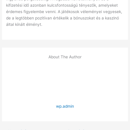
kifizetési idő azonban kulcsfontosságú tényezők, amelyeket
érdemes figyelembe venni. A játékosok véleményei vegyesek,
de a legtöbben pozitívan értékelik a bónuszokat és a kaszinó
által kínált élményt.
About The Author
wp.admin