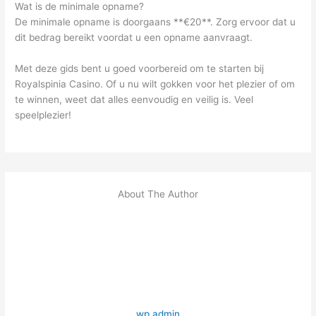
Wat is de minimale opname?
De minimale opname is doorgaans **€20**. Zorg ervoor dat u
dit bedrag bereikt voordat u een opname aanvraagt.
Met deze gids bent u goed voorbereid om te starten bij
Royalspinia Casino. Of u nu wilt gokken voor het plezier of om
te winnen, weet dat alles eenvoudig en veilig is. Veel
speelplezier!
About The Author
wp.admin