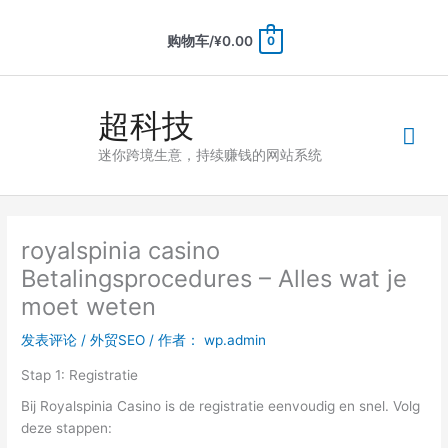
购物车/
¥
0.00
0
超科技
迷你跨境生意，持续赚钱的网站系统
royalspinia casino
Betalingsprocedures – Alles wat je
moet weten
发表评论
/
外贸SEO
/ 作者：
wp.admin
Stap 1: Registratie
Bij Royalspinia Casino is de registratie eenvoudig en snel. Volg
deze stappen: