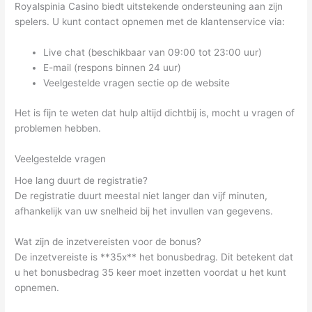
Royalspinia Casino biedt uitstekende ondersteuning aan zijn
spelers. U kunt contact opnemen met de klantenservice via:
Live chat (beschikbaar van 09:00 tot 23:00 uur)
E-mail (respons binnen 24 uur)
Veelgestelde vragen sectie op de website
Het is fijn te weten dat hulp altijd dichtbij is, mocht u vragen of
problemen hebben.
Veelgestelde vragen
Hoe lang duurt de registratie?
De registratie duurt meestal niet langer dan vijf minuten,
afhankelijk van uw snelheid bij het invullen van gegevens.
Wat zijn de inzetvereisten voor de bonus?
De inzetvereiste is **35x** het bonusbedrag. Dit betekent dat
u het bonusbedrag 35 keer moet inzetten voordat u het kunt
opnemen.