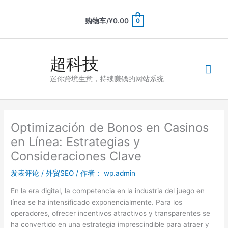
购物车/
¥
0.00
0
超科技
迷你跨境生意，持续赚钱的网站系统
Optimización de Bonos en Casinos
en Línea: Estrategias y
Consideraciones Clave
发表评论
/
外贸SEO
/ 作者：
wp.admin
En la era digital, la competencia en la industria del juego en
línea se ha intensificado exponencialmente. Para los
operadores, ofrecer incentivos atractivos y transparentes se
ha convertido en una estrategia imprescindible para atraer y