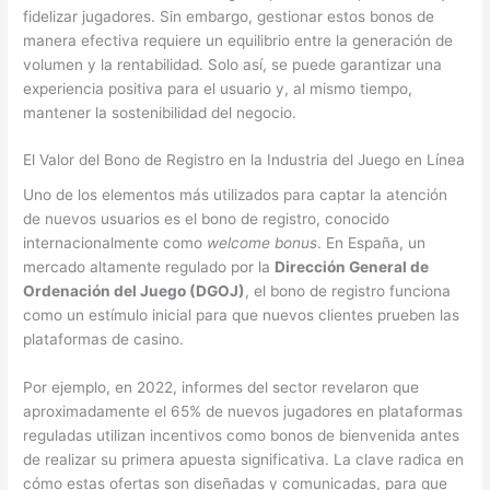
fidelizar jugadores. Sin embargo, gestionar estos bonos de
manera efectiva requiere un equilibrio entre la generación de
volumen y la rentabilidad. Solo así, se puede garantizar una
experiencia positiva para el usuario y, al mismo tiempo,
mantener la sostenibilidad del negocio.
El Valor del Bono de Registro en la Industria del Juego en Línea
Uno de los elementos más utilizados para captar la atención
de nuevos usuarios es el bono de registro, conocido
internacionalmente como
welcome bonus
. En España, un
mercado altamente regulado por la
Dirección General de
Ordenación del Juego (DGOJ)
, el bono de registro funciona
como un estímulo inicial para que nuevos clientes prueben las
plataformas de casino.
Por ejemplo, en 2022, informes del sector revelaron que
aproximadamente el
65%
de nuevos jugadores en plataformas
reguladas utilizan incentivos como bonos de bienvenida antes
de realizar su primera apuesta significativa. La clave radica en
cómo estas ofertas son diseñadas y comunicadas, para que