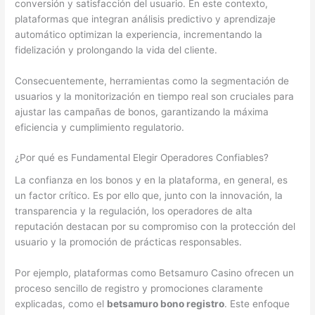
conversión y satisfacción del usuario. En este contexto,
plataformas que integran análisis predictivo y aprendizaje
automático optimizan la experiencia, incrementando la
fidelización y prolongando la vida del cliente.
Consecuentemente, herramientas como la segmentación de
usuarios y la monitorización en tiempo real son cruciales para
ajustar las campañas de bonos, garantizando la máxima
eficiencia y cumplimiento regulatorio.
¿Por qué es Fundamental Elegir Operadores Confiables?
La confianza en los bonos y en la plataforma, en general, es
un factor crítico. Es por ello que, junto con la innovación, la
transparencia y la regulación, los operadores de alta
reputación destacan por su compromiso con la protección del
usuario y la promoción de prácticas responsables.
Por ejemplo, plataformas como Betsamuro Casino ofrecen un
proceso sencillo de registro y promociones claramente
explicadas, como el
betsamuro bono registro
. Este enfoque