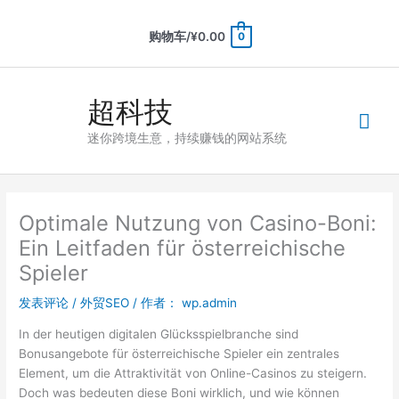
购物车/
¥
0.00
0
超科技
迷你跨境生意，持续赚钱的网站系统
Optimale Nutzung von Casino-Boni:
Ein Leitfaden für österreichische
Spieler
发表评论
/
外贸SEO
/ 作者：
wp.admin
In der heutigen digitalen Glücksspielbranche sind
Bonusangebote für österreichische Spieler ein zentrales
Element, um die Attraktivität von Online-Casinos zu steigern.
Doch was bedeuten diese Boni wirklich, und wie können