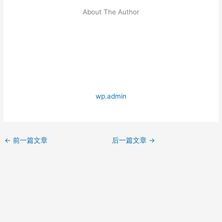
About The Author
wp.admin
←
前一篇文章
后一篇文章
→