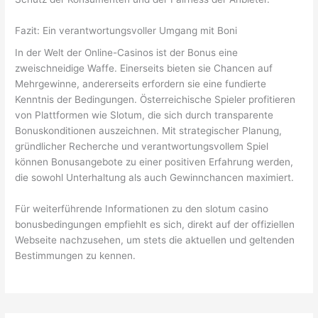
Fazit: Ein verantwortungsvoller Umgang mit Boni
In der Welt der Online-Casinos ist der Bonus eine
zweischneidige Waffe. Einerseits bieten sie Chancen auf
Mehrgewinne, andererseits erfordern sie eine fundierte
Kenntnis der Bedingungen. Österreichische Spieler profitieren
von Plattformen wie Slotum, die sich durch transparente
Bonuskonditionen auszeichnen. Mit strategischer Planung,
gründlicher Recherche und verantwortungsvollem Spiel
können Bonusangebote zu einer positiven Erfahrung werden,
die sowohl Unterhaltung als auch Gewinnchancen maximiert.
Für weiterführende Informationen zu den slotum casino
bonusbedingungen empfiehlt es sich, direkt auf der offiziellen
Webseite nachzusehen, um stets die aktuellen und geltenden
Bestimmungen zu kennen.