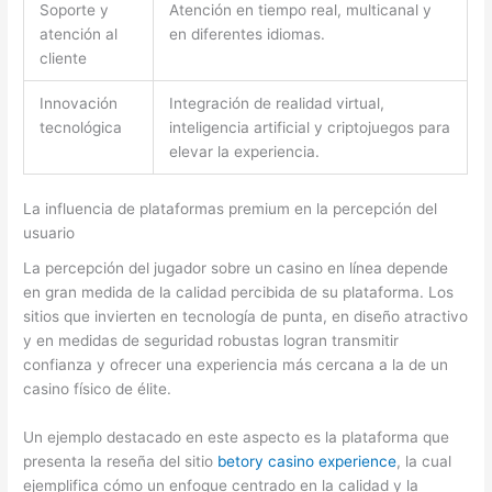
Soporte y
Atención en tiempo real, multicanal y
atención al
en diferentes idiomas.
cliente
Innovación
Integración de realidad virtual,
tecnológica
inteligencia artificial y criptojuegos para
elevar la experiencia.
La influencia de plataformas premium en la percepción del
usuario
La percepción del jugador sobre un casino en línea depende
en gran medida de la calidad percibida de su plataforma. Los
sitios que invierten en tecnología de punta, en diseño atractivo
y en medidas de seguridad robustas logran transmitir
confianza y ofrecer una experiencia más cercana a la de un
casino físico de élite.
Un ejemplo destacado en este aspecto es la plataforma que
presenta la reseña del sitio
betory casino experience
, la cual
ejemplifica cómo un enfoque centrado en la calidad y la