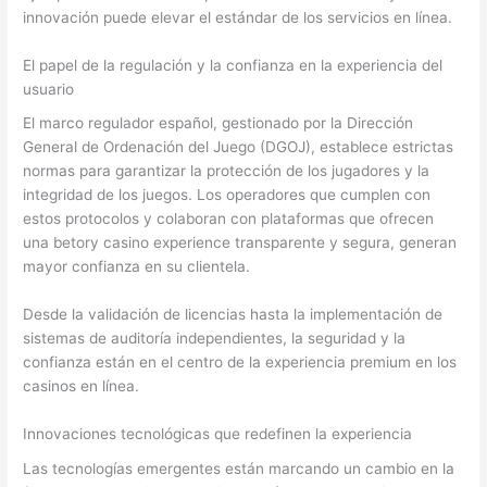
innovación puede elevar el estándar de los servicios en línea.
El papel de la regulación y la confianza en la experiencia del
usuario
El marco regulador español, gestionado por la Dirección
General de Ordenación del Juego (DGOJ), establece estrictas
normas para garantizar la protección de los jugadores y la
integridad de los juegos. Los operadores que cumplen con
estos protocolos y colaboran con plataformas que ofrecen
una
betory casino experience
transparente y segura, generan
mayor confianza en su clientela.
Desde la validación de licencias hasta la implementación de
sistemas de auditoría independientes, la seguridad y la
confianza están en el centro de la experiencia premium en los
casinos en línea.
Innovaciones tecnológicas que redefinen la experiencia
Las tecnologías emergentes están marcando un cambio en la