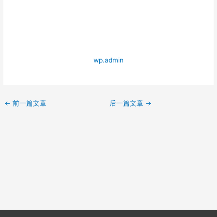
wp.admin
←
前一篇文章
后一篇文章
→