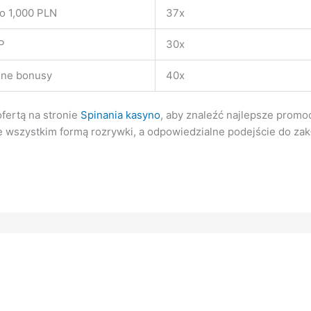
o 1,000 PLN
37x
P
30x
lne bonusy
40x
fertą na stronie
Spinania kasyno
, aby znaleźć najlepsze promoc
 wszystkim formą rozrywki, a odpowiedzialne podejście do zak