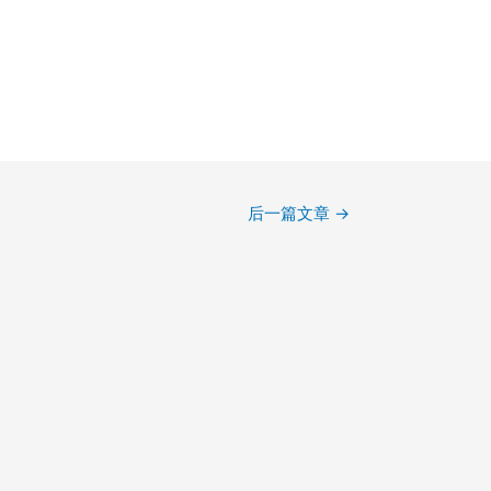
后一篇文章
→