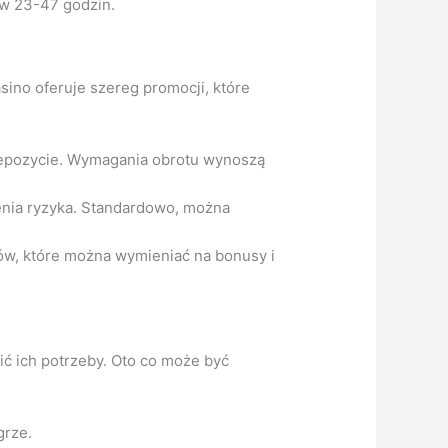
 w 23-47 godzin.
ino oferuje szereg promocji, które
epozycie. Wymagania obrotu wynoszą
nia ryzyka. Standardowo, można
ów, które można wymieniać na bonusy i
ić ich potrzeby. Oto co może być
grze.