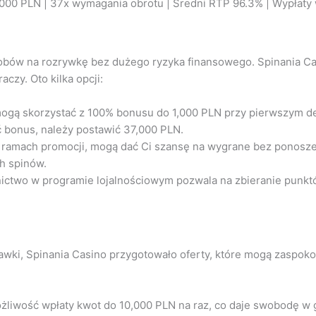
000 PLN | 37x wymagania obrotu | Średni RTP 96.3% | Wypłaty
obów na rozrywkę bez dużego ryzyka finansowego. Spinania Cas
aczy. Oto kilka opcji:
ogą skorzystać z 100% bonusu do 1,000 PLN przy pierwszym d
ć bonus, należy postawić 37,000 PLN.
ramach promocji, mogą dać Ci szansę na wygrane bez ponosze
h spinów.
ictwo w programie lojalnościowym pozwala na zbieranie punkt
tawki, Spinania Casino przygotowało oferty, które mogą zaspoko
liwość wpłaty kwot do 10,000 PLN na raz, co daje swobodę w 