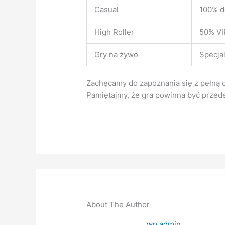
Casual
100% d
High Roller
50% VI
Gry na żywo
Specja
Zachęcamy do zapoznania się z pełną o
Pamiętajmy, że gra powinna być przede
About The Author
wp.admin