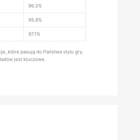
96.3%
95.8%
97.1%
je, które pasują do Państwa stylu gry.
ładów jest kluczowe.