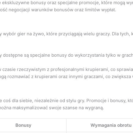
e ekskluzywne bonusy oraz specjalne promocje, które mogą wy
ść negocjacji warunków bonusów oraz limitów wypłat.
 wybór gier na żywo, które przyciągają wielu graczy. Dla tych, k
y dostępne są specjalne bonusy do wykorzystania tylko w grac
 czasie rzeczywistym z profesjonalnymi krupierami, co sprawia, 
ą rozmawiać z krupierami oraz innymi graczami, co zwiększa w
 coś dla siebie, niezależnie od stylu gry. Promocje i bonusy, k
 można maksymalizować swoje szanse na wygraną.
Bonusy
Wymagania obrotu