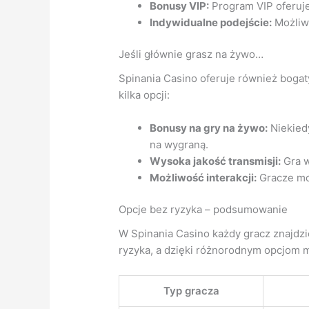
Bonusy VIP:
Program VIP oferuj
Indywidualne podejście:
Możliwo
Jeśli głównie grasz na żywo…
Spinania Casino oferuje również bogaty
kilka opcji:
Bonusy na gry na żywo:
Niekied
na wygraną.
Wysoka jakość transmisji:
Gra w
Możliwość interakcji:
Gracze mog
Opcje bez ryzyka – podsumowanie
W Spinania Casino każdy gracz znajdzie
ryzyka, a dzięki różnorodnym opcjom
Typ gracza