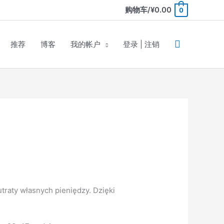
购物车/
¥
0.00
0
推荐
博客
我的帐户
登录 | 注销
traty własnych pieniędzy. Dzięki