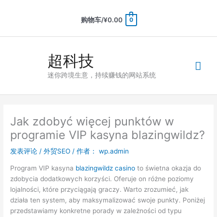
购物车/
¥
0.00
0
超科技
迷你跨境生意，持续赚钱的网站系统
Jak zdobyć więcej punktów w
programie VIP kasyna blazingwildz?
发表评论
/
外贸SEO
/ 作者：
wp.admin
Program VIP kasyna
blazingwildz casino
to świetna okazja do
zdobycia dodatkowych korzyści. Oferuje on różne poziomy
lojalności, które przyciągają graczy. Warto zrozumieć, jak
działa ten system, aby maksymalizować swoje punkty. Poniżej
przedstawiamy konkretne porady w zależności od typu