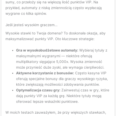
sumy, co przełoży się na większą ilość punktów VIP. Na
przykład, automaty z niską zmiennością często wypłacają
wygrane co kilka spinów.
Jeśli jesteś wysokim graczem…
Wysokie stawki to Twoja domena? To doskonała okazja, aby
maksymalizować punkty VIP. Oto kluczowe strategie:
Gra w wysokobudżetowe automaty:
Wybieraj tytuły z
maksymalnymi wygranymi — niektóre oferują
multiplikatory sięgające 5,000x. Wysoka zmienność
może przynieść duże zyski, ale wymaga cierpliwości.
Aktywne korzystanie z bonusów:
Często kasyna VIP
oferują specjalne bonusy dla graczy wysokiego ryzyka,
które zwiększają możliwości zdobywania punktów.
Optymalizacja czasu gry:
Zainwestuj czas w gry, które
dają punkty VIP za każdą grę. Niektóre tytuły mogą
oferować lepsze wskaźniki punktowe.
W moich testach zauważyłem, że przy większych stawkach,