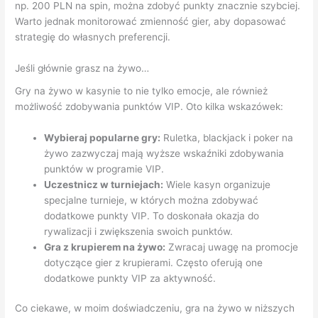
np. 200 PLN na spin, można zdobyć punkty znacznie szybciej.
Warto jednak monitorować zmienność gier, aby dopasować
strategię do własnych preferencji.
Jeśli głównie grasz na żywo…
Gry na żywo w kasynie to nie tylko emocje, ale również
możliwość zdobywania punktów VIP. Oto kilka wskazówek:
Wybieraj popularne gry:
Ruletka, blackjack i poker na
żywo zazwyczaj mają wyższe wskaźniki zdobywania
punktów w programie VIP.
Uczestnicz w turniejach:
Wiele kasyn organizuje
specjalne turnieje, w których można zdobywać
dodatkowe punkty VIP. To doskonała okazja do
rywalizacji i zwiększenia swoich punktów.
Gra z krupierem na żywo:
Zwracaj uwagę na promocje
dotyczące gier z krupierami. Często oferują one
dodatkowe punkty VIP za aktywność.
Co ciekawe, w moim doświadczeniu, gra na żywo w niższych