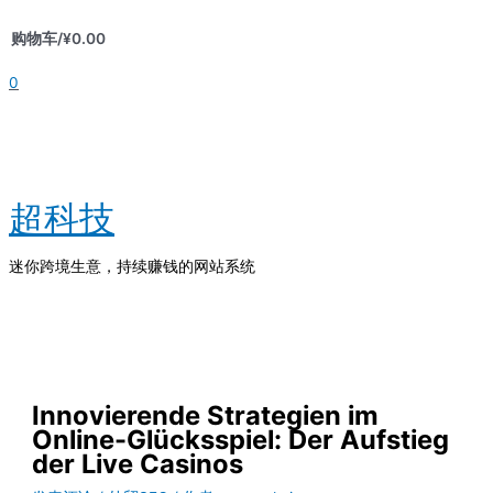
跳
购物车/
¥
0.00
至
内
0
容
超科技
迷你跨境生意，持续赚钱的网站系统
主
菜
单
Innovierende Strategien im
Online-Glücksspiel: Der Aufstieg
der Live Casinos