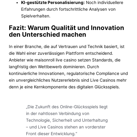
KI-gestützte Personalisierung:
Noch individuellere
Erfahrungen durch fortschrittliche Analysen von
Spielverhalten.
Fazit: Warum Qualität und Innovation
den Unterschied machen
In einer Branche, die auf Vertrauen und Technik basiert, ist
die Wahl einer zuverlässigen Plattform entscheidend.
Anbieter wie maisonroll live casino setzen Standards, die
langfristig den Wettbewerb dominieren. Durch
kontinuierliche Innovationen, regulatorische Compliance und
ein unvergleichliches Nutzererlebnis sind Live Casinos mehr
denn je eine Kernkomponente des digitalen Glücksspiels.
„Die Zukunft des Online-Glücksspiels liegt
in der nahtlosen Verbindung von
Technologie, Sicherheit und Unterhaltung
– und Live Casinos stehen an vorderster
Front dieser Entwicklung.“