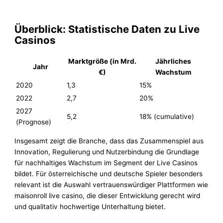
Überblick: Statistische Daten zu Live
Casinos
Marktgröße (in Mrd.
Jährliches
Jahr
€)
Wachstum
2020
1,3
15%
2022
2,7
20%
2027
5,2
18% (cumulative)
(Prognose)
Insgesamt zeigt die Branche, dass das Zusammenspiel aus
Innovation, Regulierung und Nutzerbindung die Grundlage
für nachhaltiges Wachstum im Segment der Live Casinos
bildet. Für österreichische und deutsche Spieler besonders
relevant ist die Auswahl vertrauenswürdiger Plattformen wie
maisonroll live casino, die dieser Entwicklung gerecht wird
und qualitativ hochwertige Unterhaltung bietet.