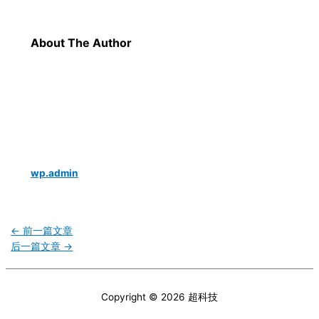
About The Author
wp.admin
←
前一篇文章
后一篇文章
→
Copyright © 2026
超科技