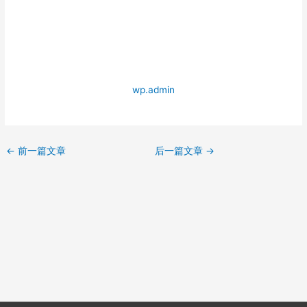
wp.admin
←
前一篇文章
后一篇文章
→