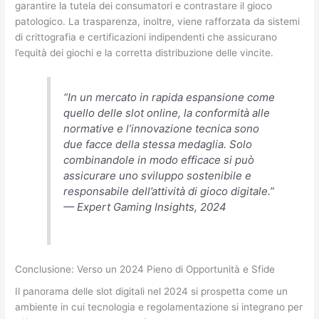
garantire la tutela dei consumatori e contrastare il gioco
patologico. La trasparenza, inoltre, viene rafforzata da sistemi
di crittografia e certificazioni indipendenti che assicurano
l’equità dei giochi e la corretta distribuzione delle vincite.
“In un mercato in rapida espansione come
quello delle slot online, la conformità alle
normative e l’innovazione tecnica sono
due facce della stessa medaglia. Solo
combinandole in modo efficace si può
assicurare uno sviluppo sostenibile e
responsabile dell’attività di gioco digitale.”
—
Expert Gaming Insights, 2024
Conclusione: Verso un 2024 Pieno di Opportunità e Sfide
Il panorama delle slot digitali nel 2024 si prospetta come un
ambiente in cui tecnologia e regolamentazione si integrano per