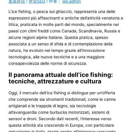
发表评论
/
外贸SEO
/ 作者：
wp.admin
L’ice fishing, o pesca sul ghiaccio, rappresenta una delle
espressioni più affascinanti e antiche dell’attività venatoria e
ittica, praticata in molte parti del mondo, specialmente nei
paesi con climi freddi come Canada, Scandinavia, Russia e
alcune regioni alpine italiane. Questa pratica, spesso
associata a un senso di sfida e di contemplazione della
natura, ha evoluto nel tempo grazie all’innovazione
tecnologica, alle nuove tecniche e a una maggiore
consapevolezza delle norme di sicurezza.
Il panorama attuale dell’ice fishing:
tecniche, attrezzature e cultura
Oggi, il mercato dell’ice fishing si distingue per un’offerta
che comprende sia strumenti tradizionali, come le canne
artigianali e le trappole di legno, sia tecnologie
all’avanguardia come burbucks motorizzati, sistemi di
sensori e droni. Secondo dati recenti, l’interesse verso
questa attività sta crescendo in Europa, con particolare
entusiasmo in Italia, grazie anche all’interesse crescente