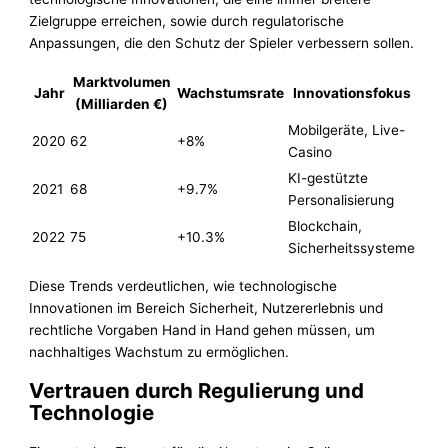
Zielgruppe erreichen, sowie durch regulatorische
Anpassungen, die den Schutz der Spieler verbessern sollen.
Marktvolumen
Jahr
Wachstumsrate
Innovationsfokus
(Milliarden €)
Mobilgeräte, Live-
2020
62
+8%
Casino
KI-gestützte
2021
68
+9.7%
Personalisierung
Blockchain,
2022
75
+10.3%
Sicherheitssysteme
Diese Trends verdeutlichen, wie technologische
Innovationen im Bereich Sicherheit, Nutzererlebnis und
rechtliche Vorgaben Hand in Hand gehen müssen, um
nachhaltiges Wachstum zu ermöglichen.
Vertrauen durch Regulierung und
Technologie