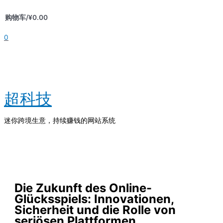
跳
购物车/
¥
0.00
至
内
0
容
超科技
迷你跨境生意，持续赚钱的网站系统
主
菜
单
Die Zukunft des Online-
Glücksspiels: Innovationen,
Sicherheit und die Rolle von
seriösen Plattformen