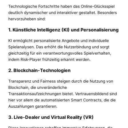
Technologische Fortschritte haben das Online-Glücksspiel
deutlich dynamischer und interaktiver gestaltet. Besonders
hervorzuheben sind:
1. Künstliche Intelligenz (KI) und Personalisierung
KI ermöglicht personalisierte Angebote und individuelle
Spielanalysen. Das erhöht die Nutzerbindung und sorgt
gleichzeitig für ein verantwortungsvolles Spielverhalten,
indem Risk-Player frühzeitig erkannt werden.
2. Blockchain-Technologien
Transparenz und Fairness steigen durch die Nutzung von
Blockchain, die unveränderliche
Transaktionsaufzeichnungen bietet. Vertrauensbildend sind
hier vor allem die automatisierten Smart Contracts, die die
Auszahlungen garantieren.
3. Live-Dealer und Virtual Reality (VR)