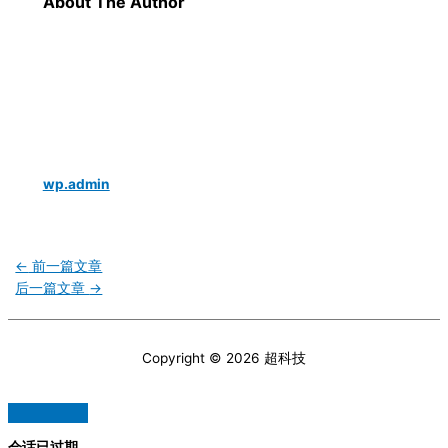
About The Author
wp.admin
←
前一篇文章
后一篇文章
→
Copyright © 2026
超科技
关
闭
对
会话已过期