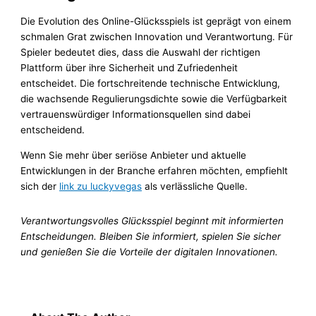
Die Evolution des Online-Glücksspiels ist geprägt von einem
schmalen Grat zwischen Innovation und Verantwortung. Für
Spieler bedeutet dies, dass die Auswahl der richtigen
Plattform über ihre Sicherheit und Zufriedenheit
entscheidet. Die fortschreitende technische Entwicklung,
die wachsende Regulierungsdichte sowie die Verfügbarkeit
vertrauenswürdiger Informationsquellen sind dabei
entscheidend.
Wenn Sie mehr über seriöse Anbieter und aktuelle
Entwicklungen in der Branche erfahren möchten, empfiehlt
sich der
link zu luckyvegas
als verlässliche Quelle.
Verantwortungsvolles Glücksspiel beginnt mit informierten
Entscheidungen. Bleiben Sie informiert, spielen Sie sicher
und genießen Sie die Vorteile der digitalen Innovationen.