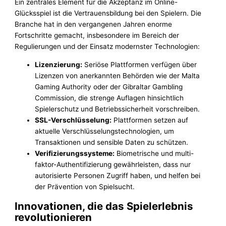
Ein zentrales Element für die Akzeptanz im Online-
Glücksspiel ist die Vertrauensbildung bei den Spielern. Die
Branche hat in den vergangenen Jahren enorme
Fortschritte gemacht, insbesondere im Bereich der
Regulierungen und der Einsatz modernster Technologien:
Lizenzierung:
Seriöse Plattformen verfügen über
Lizenzen von anerkannten Behörden wie der Malta
Gaming Authority oder der Gibraltar Gambling
Commission, die strenge Auflagen hinsichtlich
Spielerschutz und Betriebssicherheit vorschreiben.
SSL-Verschlüsselung:
Plattformen setzen auf
aktuelle Verschlüsselungstechnologien, um
Transaktionen und sensible Daten zu schützen.
Verifizierungssysteme:
Biometrische und multi-
faktor-Authentifizierung gewährleisten, dass nur
autorisierte Personen Zugriff haben, und helfen bei
der Prävention von Spielsucht.
Innovationen, die das Spielerlebnis
revolutionieren