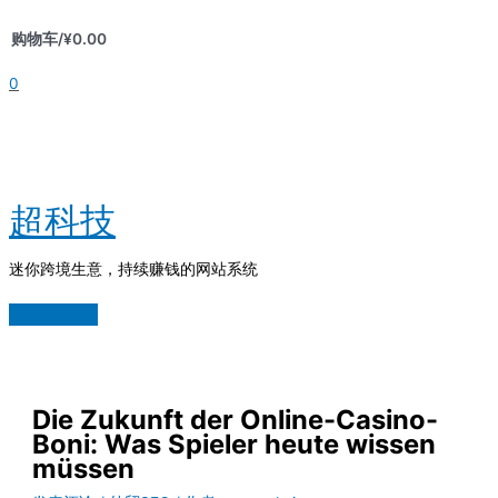
跳
购物车/
¥
0.00
至
内
0
容
超科技
迷你跨境生意，持续赚钱的网站系统
主
菜
单
Die Zukunft der Online-Casino-
Boni: Was Spieler heute wissen
müssen