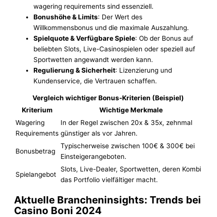
wagering requirements sind essenziell.
Bonushöhe & Limits
: Der Wert des
Willkommensbonus und die maximale Auszahlung.
Spielquote & Verfügbare Spiele
: Ob der Bonus auf
beliebten Slots, Live-Casinospielen oder speziell auf
Sportwetten angewandt werden kann.
Regulierung & Sicherheit
: Lizenzierung und
Kundenservice, die Vertrauen schaffen.
Vergleich wichtiger Bonus-Kriterien (Beispiel)
Kriterium
Wichtige Merkmale
Wagering
In der Regel zwischen 20x & 35x, zehnmal
Requirements
günstiger als vor Jahren.
Typischerweise zwischen 100€ & 300€ bei
Bonusbetrag
Einsteigerangeboten.
Slots, Live-Dealer, Sportwetten, deren Kombi
Spielangebot
das Portfolio vielfältiger macht.
Aktuelle Brancheninsights: Trends bei
Casino Boni 2024