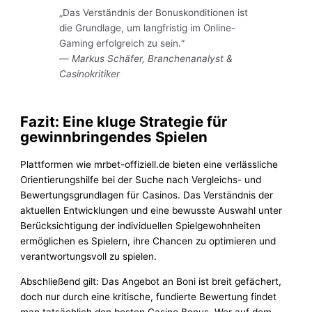
„Das Verständnis der Bonuskonditionen ist
die Grundlage, um langfristig im Online-
Gaming erfolgreich zu sein.“
—
Markus Schäfer, Branchenanalyst &
Casinokritiker
Fazit: Eine kluge Strategie für
gewinnbringendes Spielen
Plattformen wie mrbet-offiziell.de bieten eine verlässliche
Orientierungshilfe bei der Suche nach Vergleichs- und
Bewertungsgrundlagen für Casinos. Das Verständnis der
aktuellen Entwicklungen und eine bewusste Auswahl unter
Berücksichtigung der individuellen Spielgewohnheiten
ermöglichen es Spielern, ihre Chancen zu optimieren und
verantwortungsvoll zu spielen.
Abschließend gilt: Das Angebot an Boni ist breit gefächert,
doch nur durch eine kritische, fundierte Bewertung findet
man tatsächlich den
besten Casino Bonus
. Wer auf dem