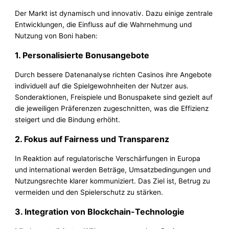
Der Markt ist dynamisch und innovativ. Dazu einige zentrale
Entwicklungen, die Einfluss auf die Wahrnehmung und
Nutzung von Boni haben:
1. Personalisierte Bonusangebote
Durch bessere Datenanalyse richten Casinos ihre Angebote
individuell auf die Spielgewohnheiten der Nutzer aus.
Sonderaktionen, Freispiele und Bonuspakete sind gezielt auf
die jeweiligen Präferenzen zugeschnitten, was die Effizienz
steigert und die Bindung erhöht.
2. Fokus auf Fairness und Transparenz
In Reaktion auf regulatorische Verschärfungen in Europa
und international werden Beträge, Umsatzbedingungen und
Nutzungsrechte klarer kommuniziert. Das Ziel ist, Betrug zu
vermeiden und den Spielerschutz zu stärken.
3. Integration von Blockchain-Technologie