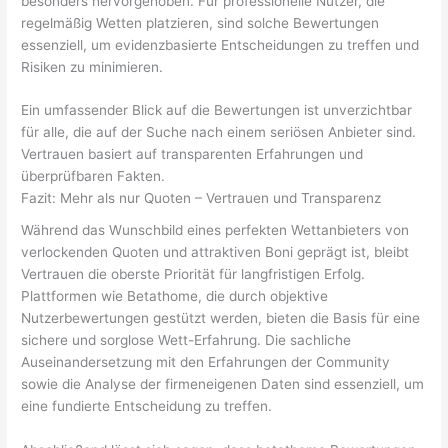
besonders hervorgehoben. Für professionelle Nutzer, die
regelmäßig Wetten platzieren, sind solche Bewertungen
essenziell, um evidenzbasierte Entscheidungen zu treffen und
Risiken zu minimieren.
Ein umfassender Blick auf die Bewertungen ist unverzichtbar
für alle, die auf der Suche nach einem seriösen Anbieter sind.
Vertrauen basiert auf transparenten Erfahrungen und
überprüfbaren Fakten.
Fazit: Mehr als nur Quoten – Vertrauen und Transparenz
Während das Wunschbild eines perfekten Wettanbieters von
verlockenden Quoten und attraktiven Boni geprägt ist, bleibt
Vertrauen die oberste Priorität für langfristigen Erfolg.
Plattformen wie Betathome, die durch objektive
Nutzerbewertungen gestützt werden, bieten die Basis für eine
sichere und sorglose Wett-Erfahrung. Die sachliche
Auseinandersetzung mit den Erfahrungen der Community
sowie die Analyse der firmeneigenen Daten sind essenziell, um
eine fundierte Entscheidung zu treffen.