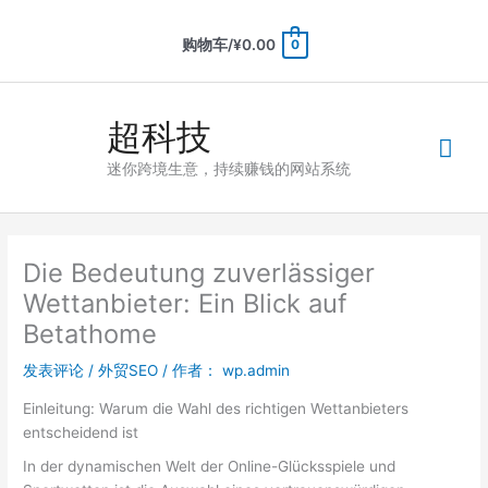
购物车/
¥
0.00
0
超科技
迷你跨境生意，持续赚钱的网站系统
Die Bedeutung zuverlässiger
Wettanbieter: Ein Blick auf
Betathome
发表评论
/
外贸SEO
/ 作者：
wp.admin
Einleitung: Warum die Wahl des richtigen Wettanbieters
entscheidend ist
In der dynamischen Welt der Online-Glücksspiele und