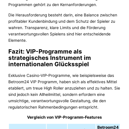
Programmen gehört zu den Kernanforderungen.
Die Herausforderung besteht darin, eine Balance zwischen
profitabler Kundenbindung und dem Schutz der Spieler zu
wahren. Transparenz, klare Limits und die Förderung
verantwortungsvollen Spielens sind hier entscheidende
Elemente.
Fazit: VIP-Programme als
strategisches Instrument im
internationalen Glücksspiel
Exklusive Casino-VIP-Programme, wie beispielsweise das
Betroom24 VIP Programm, haben sich als effektives Mittel
etabliert, um treue High Roller anzuziehen und zu halten. Sie
sind jedoch kein Allheilmittel, sondern erfordern eine
umsichtige, verantwortungsvolle Gestaltung, die den
regulatorischen Rahmenbedingungen entspricht.
Vergleich von VIP-Programm-Features
Betroom24