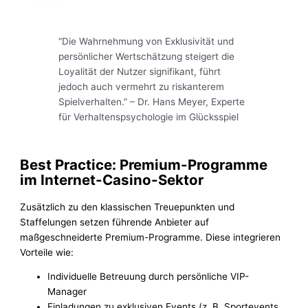
“Die Wahrnehmung von Exklusivität und
persönlicher Wertschätzung steigert die
Loyalität der Nutzer signifikant, führt
jedoch auch vermehrt zu riskanterem
Spielverhalten.” – Dr. Hans Meyer, Experte
für Verhaltenspsychologie im Glücksspiel
Best Practice: Premium-Programme
im Internet-Casino-Sektor
Zusätzlich zu den klassischen Treuepunkten und
Staffelungen setzen führende Anbieter auf
maßgeschneiderte Premium-Programme. Diese integrieren
Vorteile wie:
Individuelle Betreuung durch persönliche VIP-
Manager
Einladungen zu exklusiven Events (z. B. Sportevents,