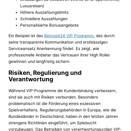
Luxusreisen)
Höhere Auszahlungslimits
Schnellere Auszahlungen
Personalisierte Bonusangebote
Ein Beispiel ist das
Betroom24 VIP Programm
, das durch
seine transparente Kommunikation und erstklassigen
Serviceansatz Anerkennung findet. Es zeigt, wie
professionelle Anbieter das Vertrauen ihrer High Roller
gewinnen und langfristig sichern.
Risiken, Regulierung und
Verantwortung
Während VIP-Programme die Kundenbindung verbessern,
sind sie auch mit Risiken verbunden. Besonders
problematisch ist die Förderung eines exzessiven
Spielverhaltens. Regulierungsbehörden in Europa, wie die
Bundesländer in Deutschland, haben in den letzten Jahren
strengere Richtlinien eingeführt, um Spielsucht
vorzubeugen. Das Betreiben von verantwortungsvollen VIP-