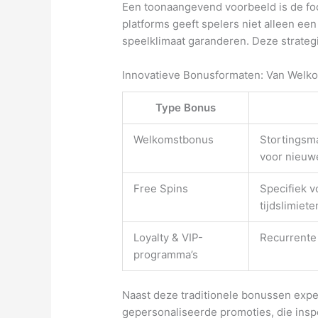
Een toonaangevend voorbeeld is de foc
platforms geeft spelers niet alleen ee
speelklimaat garanderen. Deze strateg
Innovatieve Bonusformaten: Van Welko
Type Bonus
Welkomstbonus
Stortingsma
voor nieuw
Free Spins
Specifiek v
tijdslimiete
Loyalty & VIP-
Recurrente 
programma’s
Naast deze traditionele bonussen exp
gepersonaliseerde promoties, die insp