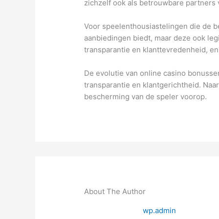
zichzelf ook als betrouwbare partners 
Voor speelenthousiastelingen die de be
aanbiedingen biedt, maar deze ook legit
transparantie en klanttevredenheid, e
De evolutie van online casino bonusse
transparantie en klantgerichtheid. Naa
bescherming van de speler voorop.
About The Author
wp.admin