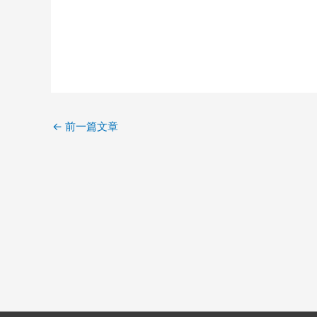
←
前一篇文章