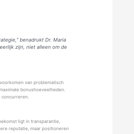
ategie,” benadrukt Dr. Maria
rlijk zijn, niet alleen om de
et voorkomen van problematisch
en maximale bonushoeveelheden.
n concurreren.
ekomst ligt in transparantie,
kere reputatie, maar positioneren