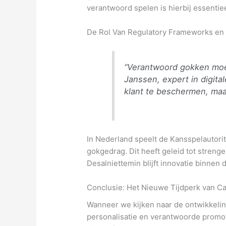
verantwoord spelen is hierbij essentiee
De Rol Van Regulatory Frameworks en
“Verantwoord gokken moet 
Janssen, expert in digita
klant te beschermen, maa
In Nederland speelt de Kansspelautori
gokgedrag. Dit heeft geleid tot stren
Desalniettemin blijft innovatie binnen
Conclusie: Het Nieuwe Tijdperk van C
Wanneer we kijken naar de ontwikkeling
personalisatie en verantwoorde promoti