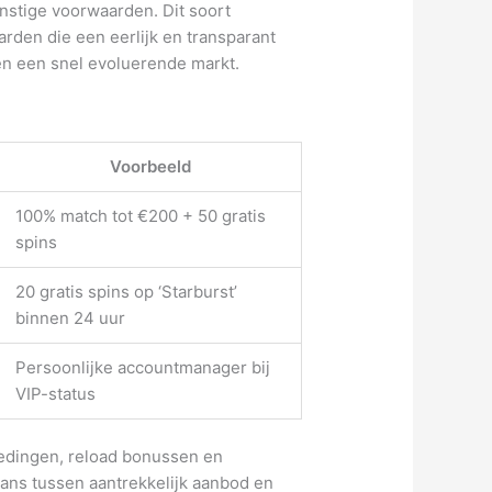
nstige voorwaarden. Dit soort
arden die een eerlijk en transparant
en een snel evoluerende markt.
Voorbeeld
100% match tot €200 + 50 gratis
spins
20 gratis spins op ‘Starburst’
binnen 24 uur
Persoonlijke accountmanager bij
VIP-status
iedingen, reload bonussen en
lans tussen aantrekkelijk aanbod en