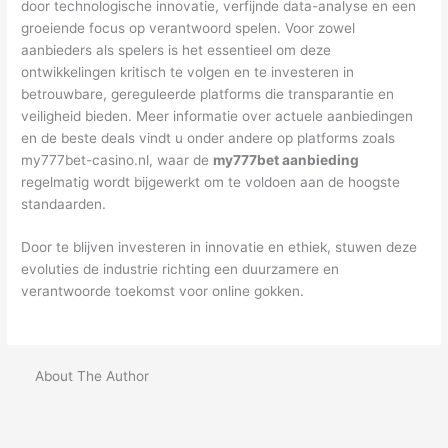
door technologische innovatie, verfijnde data-analyse en een
groeiende focus op verantwoord spelen. Voor zowel
aanbieders als spelers is het essentieel om deze
ontwikkelingen kritisch te volgen en te investeren in
betrouwbare, gereguleerde platforms die transparantie en
veiligheid bieden. Meer informatie over actuele aanbiedingen
en de beste deals vindt u onder andere op platforms zoals
my777bet-casino.nl, waar de
my777bet aanbieding
regelmatig wordt bijgewerkt om te voldoen aan de hoogste
standaarden.
Door te blijven investeren in innovatie en ethiek, stuwen deze
evoluties de industrie richting een duurzamere en
verantwoorde toekomst voor online gokken.
About The Author