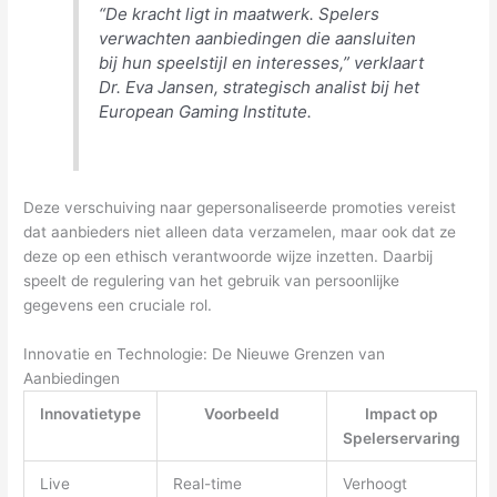
“De kracht ligt in maatwerk. Spelers
verwachten aanbiedingen die aansluiten
bij hun speelstijl en interesses,” verklaart
Dr. Eva Jansen, strategisch analist bij het
European Gaming Institute.
Deze verschuiving naar gepersonaliseerde promoties vereist
dat aanbieders niet alleen data verzamelen, maar ook dat ze
deze op een ethisch verantwoorde wijze inzetten. Daarbij
speelt de regulering van het gebruik van persoonlijke
gegevens een cruciale rol.
Innovatie en Technologie: De Nieuwe Grenzen van
Aanbiedingen
Innovatietype
Voorbeeld
Impact op
Spelerservaring
Live
Real-time
Verhoogt