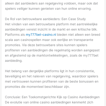
alleen dat aanbieders aan regelgeving voldoen, maar ook dat
spelers veiliger kunnen genieten van hun online ervaring.
De Rol van betrouwbare aanbieders: Een Case Study
Het vinden van een betrouwbare platform met aantrekkelijke
aanbiedingen vereist inzicht in de markt en een kritische blik.
Platforms als
my777bet-casino.nl
bieden niet alleen een breed
scala aan casinospellen maar ook eerlijke en transparante
promoties. Via deze betrouwbare sites kunnen spelers
profiteren van aanbiedingen die regelmatig worden aangepast
en afgestemd op de marktontwikkelingen, zoals de my777bet
aanbieding.
Het belang van dergelijke platforms ligt in hun consistentie,
beveiliging en het naleven van regelgeving, waardoor spelers
met vertrouwen kunnen profiteren van de beste bonussen en
promoties die momenteel beschikbaar zijn.
Conclusie: Een Toekomstgerichte Kijk op Casino Aanbiedingen
De evolutie van online casino aanbiedingen kenmerkt zich