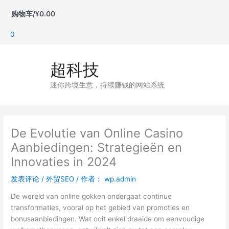
跳
购物车/
¥
0.00
至
内
0
容
超科技
迷你跨境生意，持续赚钱的网站系统
De Evolutie van Online Casino
Aanbiedingen: Strategieën en
Innovaties in 2024
发表评论
/
外贸SEO
/ 作者：
wp.admin
De wereld van online gokken ondergaat continue
transformaties, vooral op het gebied van promoties en
bonusaanbiedingen. Wat ooit enkel draaide om eenvoudige