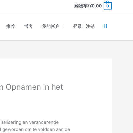
购物车/
¥
0.00
0
推荐
博客
我的帐户
登录 | 注销
en Opnamen in het
italisering en veranderende
aal geworden om te voldoen aan de