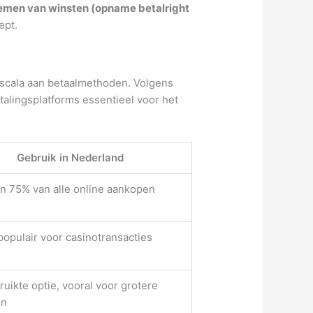
emen van winsten (opname betalright
ept.
 scala aan betaalmethoden. Volgens
etalingsplatforms essentieel voor het
Gebruik in Nederland
n 75% van alle online aankopen
populair voor casinotransacties
uikte optie, vooral voor grotere
en