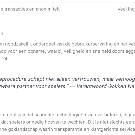
le transacties en anonimiteit
Veel ing
en
n noodzakelijk onderdeel van de gebruikerservaring en het ve
knop voor een opname, waarbij veiligheid en snelheid doorslaggev
 rol.
rocedure schept niet alleen vertrouwen, maar verhoogt
uwbare partner voor spelers.” —
Verantwoord Gokken Ne
no
toont aan dat naarmate technologieën zich verbeteren, digital
dat spelers onnodig hoeven te wachten. Dit is niet slechts ee
e goklandschap waarin transparantie en klantgerichte service 