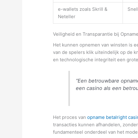
e-wallets zoals Skrill &
Snel
Neteller
Veiligheid en Transparantie bij Opnam
Het kunnen opnemen van winsten is ee
van de spelers klik uiteindelijk op de 
en technologische integriteit een grote
“Een betrouwbare opnamep
een casino als een betro
Het proces van
opname betalright casi
transacties kunnen afhandelen, zonder 
fundamenteel onderdeel van het modern