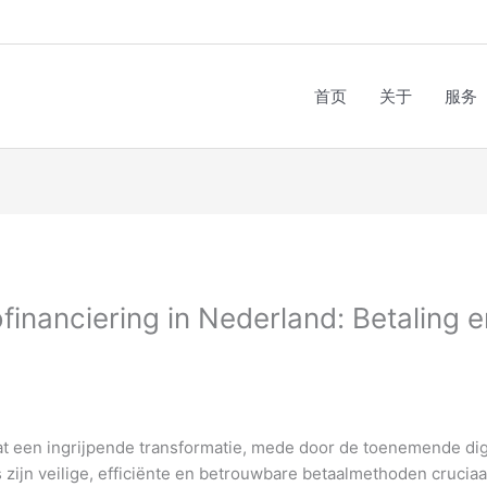
首页
关于
服务
financiering in Nederland: Betaling 
t een ingrijpende transformatie, mede door de toenemende dig
s zijn veilige, efficiënte en betrouwbare betaalmethoden cruci