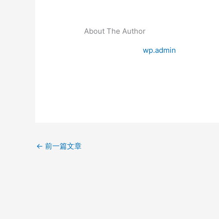
About The Author
wp.admin
←
前一篇文章