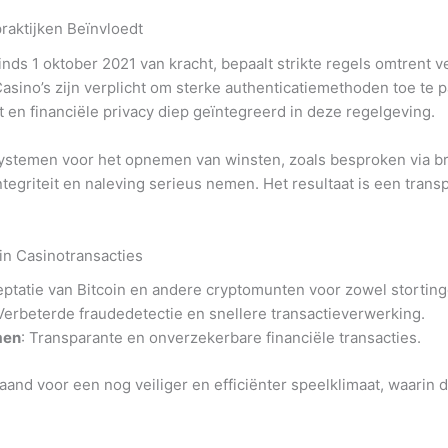
raktijken Beïnvloedt
ds 1 oktober 2021 van kracht, bepaalt strikte regels omtrent v
sino’s zijn verplicht om sterke authenticatiemethoden toe te p
 en financiële privacy diep geïntegreerd in deze regelgeving.
stemen voor het opnemen van winsten, zoals besproken via br
integriteit en naleving serieus nemen. Het resultaat is een tra
in Casinotransacties
tatie van Bitcoin en andere cryptomunten voor zowel stortin
 Verbeterde fraudedetectie en snellere transactieverwerking.
men
: Transparante en onverzekerbare financiële transacties.
nd voor een nog veiliger en efficiënter speelklimaat, waarin d