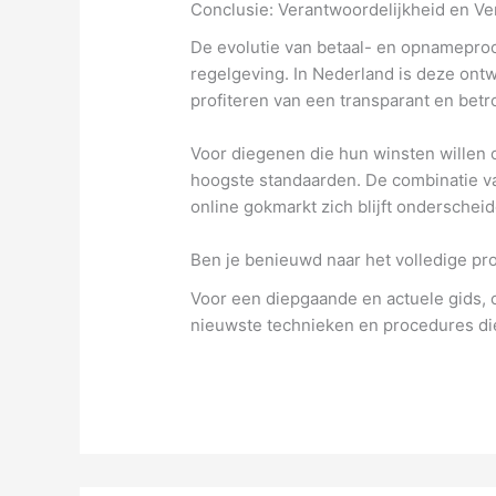
Conclusie: Verantwoordelijkheid en Ve
De evolutie van betaal- en opnamepro
regelgeving. In Nederland is deze ontwi
profiteren van een transparant en bet
Voor diegenen die hun winsten willen 
hoogste standaarden. De combinatie va
online gokmarkt zich blijft onderschei
Ben je benieuwd naar het volledige pr
Voor een diepgaande en actuele gids, c
nieuwste technieken en procedures die 