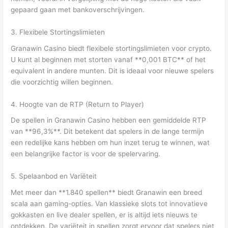
gepaard gaan met bankoverschrijvingen.
3. Flexibele Stortingslimieten
Granawin Casino biedt flexibele stortingslimieten voor crypto.
U kunt al beginnen met storten vanaf **0,001 BTC** of het
equivalent in andere munten. Dit is ideaal voor nieuwe spelers
die voorzichtig willen beginnen.
4. Hoogte van de RTP (Return to Player)
De spellen in Granawin Casino hebben een gemiddelde RTP
van **96,3%**. Dit betekent dat spelers in de lange termijn
een redelijke kans hebben om hun inzet terug te winnen, wat
een belangrijke factor is voor de spelervaring.
5. Spelaanbod en Variëteit
Met meer dan **1.840 spellen** biedt Granawin een breed
scala aan gaming-opties. Van klassieke slots tot innovatieve
gokkasten en live dealer spellen, er is altijd iets nieuws te
ontdekken. De variëteit in spellen zorgt ervoor dat spelers niet