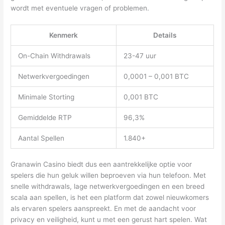
wordt met eventuele vragen of problemen.
Kenmerk
Details
On-Chain Withdrawals
23-47 uur
Netwerkvergoedingen
0,0001 – 0,001 BTC
Minimale Storting
0,001 BTC
Gemiddelde RTP
96,3%
Aantal Spellen
1.840+
Granawin Casino biedt dus een aantrekkelijke optie voor
spelers die hun geluk willen beproeven via hun telefoon. Met
snelle withdrawals, lage netwerkvergoedingen en een breed
scala aan spellen, is het een platform dat zowel nieuwkomers
als ervaren spelers aanspreekt. En met de aandacht voor
privacy en veiligheid, kunt u met een gerust hart spelen. Wat