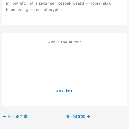
mij betreft, het is zeker een bezoek waard — vooral als u
houdt van gokken met crypto.
About The Author
wp.admin
←
前一篇文章
后一篇文章
→