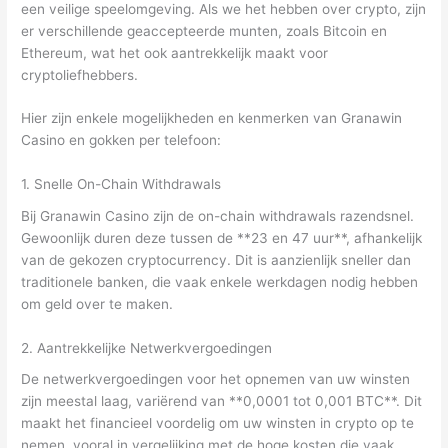
een veilige speelomgeving. Als we het hebben over crypto, zijn
er verschillende geaccepteerde munten, zoals Bitcoin en
Ethereum, wat het ook aantrekkelijk maakt voor
cryptoliefhebbers.
Hier zijn enkele mogelijkheden en kenmerken van Granawin
Casino en gokken per telefoon:
1. Snelle On-Chain Withdrawals
Bij Granawin Casino zijn de on-chain withdrawals razendsnel.
Gewoonlijk duren deze tussen de **23 en 47 uur**, afhankelijk
van de gekozen cryptocurrency. Dit is aanzienlijk sneller dan
traditionele banken, die vaak enkele werkdagen nodig hebben
om geld over te maken.
2. Aantrekkelijke Netwerkvergoedingen
De netwerkvergoedingen voor het opnemen van uw winsten
zijn meestal laag, variërend van **0,0001 tot 0,001 BTC**. Dit
maakt het financieel voordelig om uw winsten in crypto op te
nemen, vooral in vergelijking met de hoge kosten die vaak