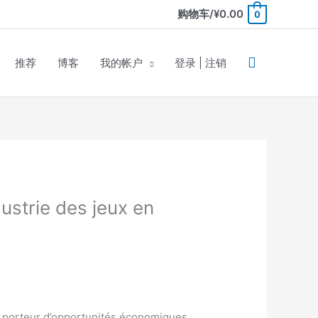
购物车/
¥
0.00
0
推荐
博客
我的帐户
登录 | 注销
dustrie des jeux en
, porteur d’opportunités économiques