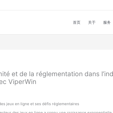
首页
关于
服务
mité et de la réglementation dans l’in
vec ViperWin
es jeux en ligne et ses défis réglementaires
ecteur des jeux en ligne a connu une croissance exponentielle