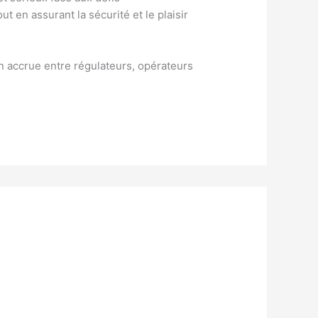
t en assurant la sécurité et le plaisir
n accrue entre régulateurs, opérateurs