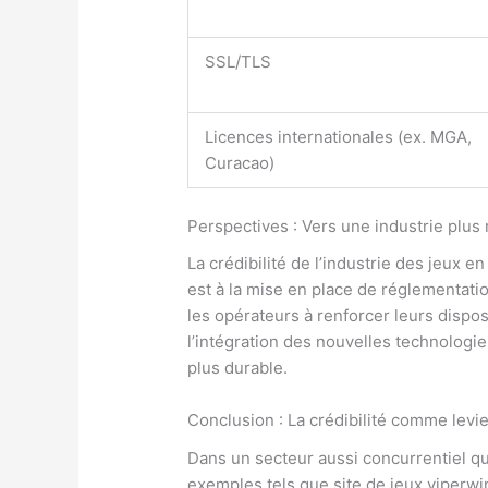
SSL/TLS
Licences internationales (ex. MGA,
Curacao)
Perspectives : Vers une industrie plus 
La crédibilité de l’industrie des jeux 
est à la mise en place de réglementati
les opérateurs à renforcer leurs disposi
l’intégration des nouvelles technologi
plus durable.
Conclusion : La crédibilité comme levi
Dans un secteur aussi concurrentiel que
exemples tels que site de jeux viperwi