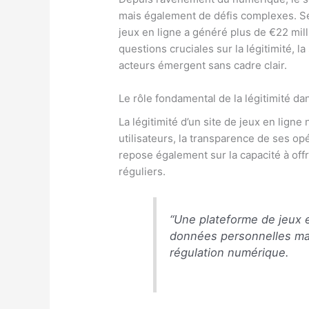
mais également de défis complexes. S
jeux en ligne a généré plus de
€22 mill
questions cruciales sur la légitimité,
acteurs émergent sans cadre clair.
Le rôle fondamental de la légitimité dan
La légitimité d’un site de jeux en ligne
utilisateurs, la transparence de ses op
repose également sur la capacité à of
réguliers.
“Une plateforme de jeux en
données personnelles mais
régulation numérique.