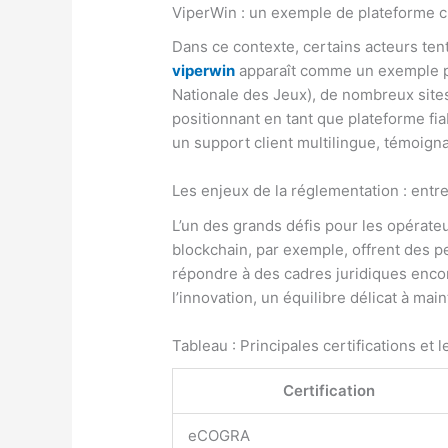
ViperWin : un exemple de plateforme c
Dans ce contexte, certains acteurs tent
viperwin
apparaît comme un exemple pert
Nationale des Jeux), de nombreux sites
positionnant en tant que plateforme fi
un support client multilingue, témoignan
Les enjeux de la réglementation : entr
L’un des grands défis pour les opérate
blockchain, par exemple, offrent des pe
répondre à des cadres juridiques encor
l’innovation, un équilibre délicat à main
Tableau : Principales certifications et l
Certification
eCOGRA