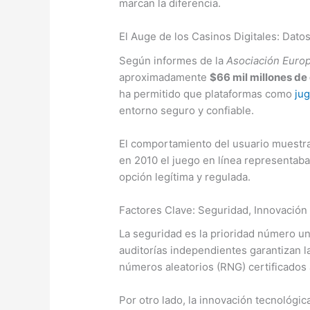
marcan la diferencia.
El Auge de los Casinos Digitales: Dato
Según informes de la
Asociación Euro
aproximadamente
$66 mil millones de
ha permitido que plataformas como
jug
entorno seguro y confiable.
El comportamiento del usuario muestra 
en 2010 el juego en línea representab
opción legítima y regulada.
Factores Clave: Seguridad, Innovación
La seguridad es la prioridad número un
auditorías independientes garantizan 
números aleatorios (RNG) certificados 
Por otro lado, la innovación tecnológic