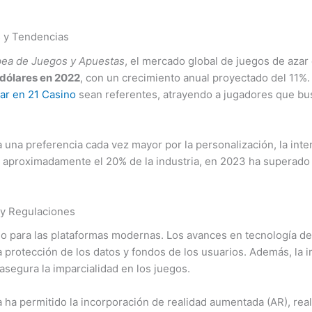
s y Tendencias
pea de Juegos y Apuestas
, el mercado global de juegos de azar 
 dólares en 2022
, con un crecimiento anual proyectado del 11%.
ar en 21 Casino
sean referentes, atrayendo a jugadores que bus
una preferencia cada vez mayor por la personalización, la inter
a aproximadamente el 20% de la industria, en 2023 ha superad
 y Regulaciones
o para las plataformas modernas. Los avances en tecnología de c
la protección de los datos y fondos de los usuarios. Además, l
asegura la imparcialidad en los juegos.
a ha permitido la incorporación de realidad aumentada (AR), real