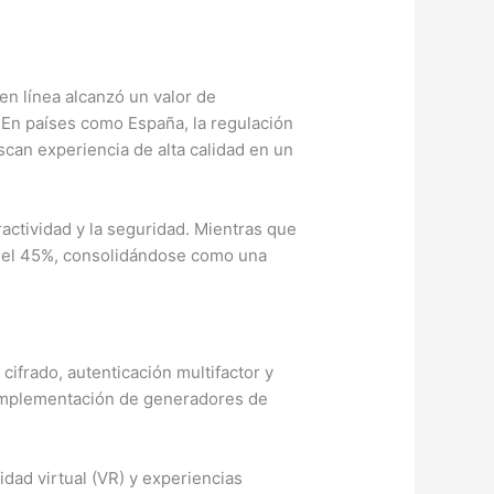
en línea alcanzó un valor de
 En países como España, la regulación
can experiencia de alta calidad en un
actividad y la seguridad. Mientras que
o el 45%, consolidándose como una
ifrado, autenticación multifactor y
a implementación de generadores de
idad virtual (VR) y experiencias