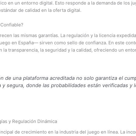
sico en un entorno digital. Esto responde a la demanda de los 
tándar de calidad en la oferta digital.
 Confiable?
ofrecen las mismas garantías. La regulación y la licencia expedi
uego en España— sirven como sello de confianza. En este cont
la transparencia, la seguridad y la calidad, ofreciendo un ent
n de una plataforma acreditada no solo garantiza el cump
 y segura, donde las probabilidades están verificadas y 
gías y Regulación Dinámica
cipal de crecimiento en la industria del juego en línea. La incor