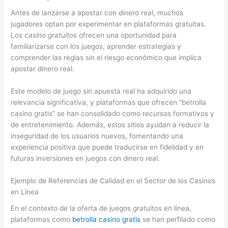
Antes de lanzarse a apostar con dinero real, muchos
jugadores optan por experimentar en plataformas gratuitas.
Los
casino gratuitos
ofrecen una oportunidad para
familiarizarse con los juegos, aprender estrategias y
comprender las reglas sin el riesgo económico que implica
apostar dinero real.
Este modelo de juego sin apuesta real ha adquirido una
relevancia significativa, y plataformas que ofrecen “betrolla
casino gratis” se han consolidado como recursos formativos y
de entretenimiento. Además, estos sitios ayudan a reducir la
inseguridad de los usuarios nuevos, fomentando una
experiencia positiva que puede traducirse en fidelidad y en
futuras inversiones en juegos con dinero real.
Ejemplo de Referencias de Calidad en el Sector de los Casinos
en Línea
En el contexto de la oferta de juegos gratuitos en línea,
plataformas como
betrolla casino gratis
se han perfilado como