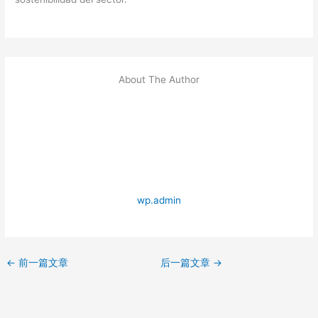
About The Author
wp.admin
←
前一篇文章
后一篇文章
→