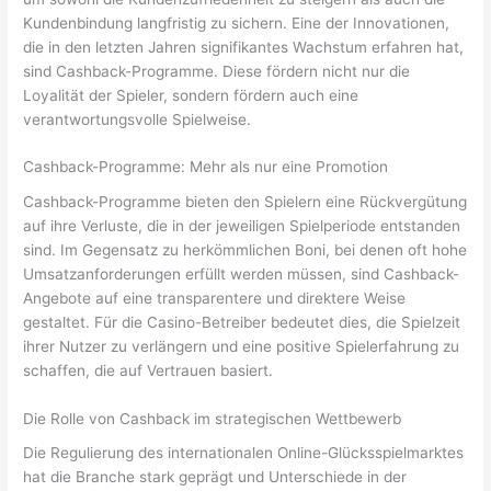
Kundenbindung langfristig zu sichern. Eine der Innovationen,
die in den letzten Jahren signifikantes Wachstum erfahren hat,
sind Cashback-Programme. Diese fördern nicht nur die
Loyalität der Spieler, sondern fördern auch eine
verantwortungsvolle Spielweise.
Cashback-Programme: Mehr als nur eine Promotion
Cashback-Programme bieten den Spielern eine Rückvergütung
auf ihre Verluste, die in der jeweiligen Spielperiode entstanden
sind. Im Gegensatz zu herkömmlichen Boni, bei denen oft hohe
Umsatzanforderungen erfüllt werden müssen, sind Cashback-
Angebote auf eine transparentere und direktere Weise
gestaltet. Für die Casino-Betreiber bedeutet dies, die Spielzeit
ihrer Nutzer zu verlängern und eine positive Spielerfahrung zu
schaffen, die auf Vertrauen basiert.
Die Rolle von Cashback im strategischen Wettbewerb
Die Regulierung des internationalen Online-Glücksspielmarktes
hat die Branche stark geprägt und Unterschiede in der