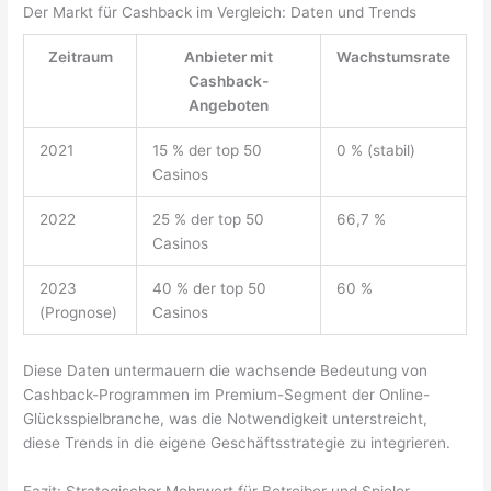
Der Markt für Cashback im Vergleich: Daten und Trends
Zeitraum
Anbieter mit
Wachstumsrate
Cashback-
Angeboten
2021
15 % der top 50
0 % (stabil)
Casinos
2022
25 % der top 50
66,7 %
Casinos
2023
40 % der top 50
60 %
(Prognose)
Casinos
Diese Daten untermauern die wachsende Bedeutung von
Cashback-Programmen im Premium-Segment der Online-
Glücksspielbranche, was die Notwendigkeit unterstreicht,
diese Trends in die eigene Geschäftsstrategie zu integrieren.
Fazit: Strategischer Mehrwert für Betreiber und Spieler