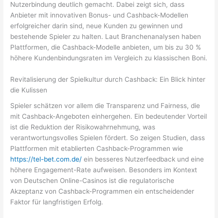
Nutzerbindung deutlich gemacht. Dabei zeigt sich, dass
Anbieter mit innovativen Bonus- und Cashback-Modellen
erfolgreicher darin sind, neue Kunden zu gewinnen und
bestehende Spieler zu halten. Laut Branchenanalysen haben
Plattformen, die Cashback-Modelle anbieten, um bis zu 30 %
höhere Kundenbindungsraten im Vergleich zu klassischen Boni.
Revitalisierung der Spielkultur durch Cashback: Ein Blick hinter
die Kulissen
Spieler schätzen vor allem die Transparenz und Fairness, die
mit Cashback-Angeboten einhergehen. Ein bedeutender Vorteil
ist die Reduktion der Risikowahrnehmung, was
verantwortungsvolles Spielen fördert. So zeigen Studien, dass
Plattformen mit etablierten Cashback-Programmen wie
https://tel-bet.com.de/
ein besseres Nutzerfeedback und eine
höhere Engagement-Rate aufweisen. Besonders im Kontext
von Deutschen Online-Casinos ist die regulatorische
Akzeptanz von Cashback-Programmen ein entscheidender
Faktor für langfristigen Erfolg.