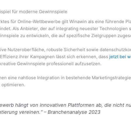
eispiel für moderne Gewinnspiele
tes für Online-Wettbewerbe gilt Winawin als eine führende Pla
det. Als Anbieter, der auf integrating neuester Technologien 
spiele zu entwickeln, die auf spezifische Zielgruppen zugesc
tive Nutzeroberfläche, robuste Sicherheit sowie datenschutzko
e Effizienz ihrer Kampagnen lässt sich erkennen, dass
jetzt bei
kreative Gewinnspiele professionell aufzusetzen.
en eine nahtlose Integration in bestehende Marketingstrategie
 optimieren.
bewerb hängt von innovativen Plattformen ab, die nicht n
tierung vereinen.“ – Branchenanalyse 2023