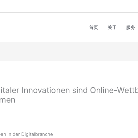
首页
关于
服务
gitaler Innovationen sind Online-We
umen
n in der Digitalbranche