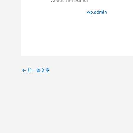
About The Author
wp.admin
←
前一篇文章