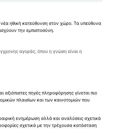
α νέα ηθική κατεύθυνση στον χώρο. Τα υπεύθυνα
νισχύουν την εμπιστοσύνη.
ύγχρονης αγοράς, όπου η γνώση είναι η
αι αξιόπιστες πηγές πληροφόρησης γίνεται πιο
νομικών πλαισίων και των καινοτομιών που
σφαιρική ενημέρωση αλλά και αναλύσεις σχετικά
πληροφορίες σχετικά με την τρέχουσα κατάσταση