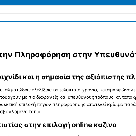
菜
单
切
换
πό την Πληροφόρηση στην Υπευθυν
αιχνίδι και η σημασία της αξιόπιστης 
ει αλματώδεις εξελίξεις τα τελευταία χρόνια, μεταμορφώνοντ
ιτουργούν με πιο διαφανείς και υπεύθυνους τρόπους, ανταπο
ροσεκτική επιλογή πηγών πληροφόρησης αποτελεί κρίσιμο παρά
ταβαλλόμενο τοπίο.
ιστίας στην επιλογή online καζίνο