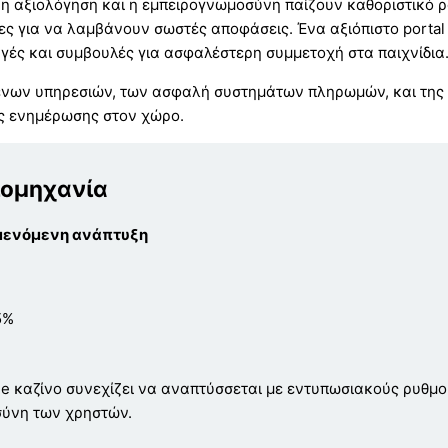
η αξιολόγηση και η εμπειρογνωμοσύνη παίζουν καθοριστικό ρό
ίες για να λαμβάνουν σωστές αποφάσεις. Ένα αξιόπιστο porta
αγές και συμβουλές για ασφαλέστερη συμμετοχή στα παιχνίδια
μενων υπηρεσιών, των ασφαλή συστημάτων πληρωμών, και τη
ης ενημέρωσης στον χώρο.
βιομηχανία
ενόμενη ανάπτυξη
%
%
5%
%
e καζίνο συνεχίζει να αναπτύσσεται με εντυπωσιακούς ρυθμο
σύνη των χρηστών.