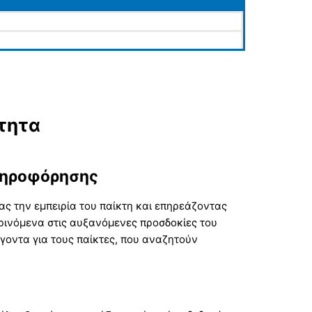
ότητα
πληροφόρησης
ας την εμπειρία του παίκτη και επηρεάζοντας
κρινόμενα στις αυξανόμενες προσδοκίες του
γοντα για τους παίκτες, που αναζητούν