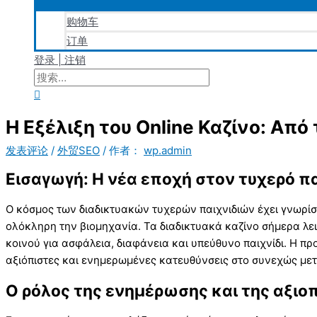
购物车
订单
登录 | 注销
搜
索：
搜
索
Η Εξέλιξη του Online Καζίνο: Α
发表评论
/
外贸SEO
/ 作者：
wp.admin
Εισαγωγή: Η νέα εποχή στον τυχερό π
Ο κόσμος των διαδικτυακών τυχερών παιχνιδιών έχει γνωρίσ
ολόκληρη την βιομηχανία. Τα διαδικτυακά καζίνο σήμερα λε
κοινού για ασφάλεια, διαφάνεια και υπεύθυνο παιχνίδι. Η π
αξιόπιστες και ενημερωμένες κατευθύνσεις στο συνεχώς με
Ο ρόλος της ενημέρωσης και της αξιοπ