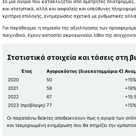
Σε μια αγορά που κατακλύζεται από αμέτρητες πλατφόρμες, 
και στατιστικά, αλλά και ασφαλείς και υπεύθυνες πληροφορ
κριτήρια επιλογής, ενημερώσεις σχετικά με ρυθμιστικές αλλ
Για παράδειγμα, η σημασία της αξιολόγησης των προσφερό
παιχνιδιού, έχουν καταστεί ακρογωνιαίοι λίθοι της σύγχρον
Στατιστικά στοιχεία και τάσεις στη 
Έτος
Αγορακỗστος (δισεκατομμύρια €)
Αναμ
2020
50
+15
2021
58
+16
2022
67
+15.
2023 (πρόβλεψη)
77
+15
Οι παραπάνω δείκτες αποδεικνύουν πως η αγορά των onlin
και τεκμηριωμένη ενημέρωση που θα στηρίζει την εμπιστο