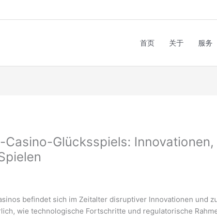
首页
关于
服务
e-Casino-Glücksspiels: Innovationen,
Spielen
asinos befindet sich im Zeitalter disruptiver Innovationen un
rlich, wie technologische Fortschritte und regulatorische Rah