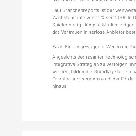
Laut Branchenreports ist der weltweit
Wachstumsrate von 11 % seit 2019. In D
Spieler stetig. Jüngste Studien zeigen
das Vertrauen in seriöse Anbieter bestä
Fazit: Ein ausgewogener Weg in die Zu
Angesichts der rasanten technologisch
integrative Strategien zu verfolgen. I
werden, bilden die Grundlage für ein n
Orientierung, sondern auch der Förde
hinaus.