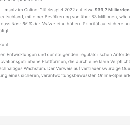
e Umsatz im Online-Glücksspiel 2022 auf etwa
$66,7 Milliarden
eutschland, mit einer Bevölkerung von über 83 Millionen, wächs
, dass
über 65 % der Nutzer
eine höhere Priorität auf sichere u
tigt.
kunft
en Entwicklungen und der steigenden regulatorischen Anforderu
nnovationsgetriebene Plattformen, die durch eine klare Verpfli
achhaltiges Wachstum. Der Verweis auf vertrauenswürdige Quell
rung eines sicheren, verantwortungsbewussten Online-Spielerl