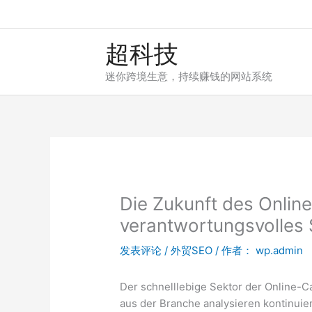
超科技
迷你跨境生意，持续赚钱的网站系统
Die Zukunft des Onlin
verantwortungsvolles 
发表评论
/
外贸SEO
/ 作者：
wp.admin
Der schnelllebige Sektor der Online-C
aus der Branche analysieren kontinuie