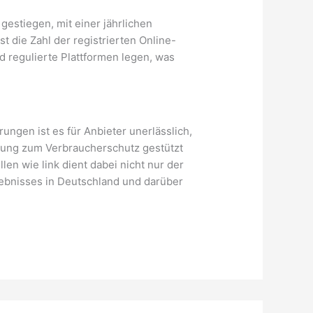
gestiegen, mit einer jährlichen
t die Zahl der registrierten Online-
nd regulierte Plattformen legen, was
ngen ist es für Anbieter unerlässlich,
chtung zum Verbraucherschutz gestützt
en wie link dient dabei nicht nur der
ebnisses in Deutschland und darüber