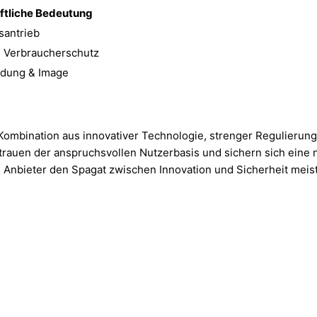
ftliche Bedeutung
santrieb
, Verbraucherschutz
dung & Image
en Kombination aus innovativer Technologie, strenger Regulierun
rauen der anspruchsvollen Nutzerbasis und sichern sich eine n
che Anbieter den Spagat zwischen Innovation und Sicherheit me