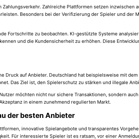
m Zahlungsverkehr. Zahlreiche Plattformen setzen inzwischen 
isten. Besonders bei der Verifizierung der Spieler und der M
ende Fortschritte zu beobachten. KI-gestützte Systeme analysie
erkennen und die Kundensicherheit zu erhöhen. Diese Entwickl
he Druck auf Anbieter. Deutschland hat beispielsweise mit dem
et. Das Ziel ist, den Spielerschutz zu stärken und illegale Anb
l. Nutzer möchten nicht nur sichere Transaktionen, sondern au
e Akzeptanz in einem zunehmend regulierten Markt.
au der besten Anbieter
attformen, innovative Spielangebote und transparentes Vorgeh
it. Für interessierte Spieler ist es ratsam, vor einer Anmeld