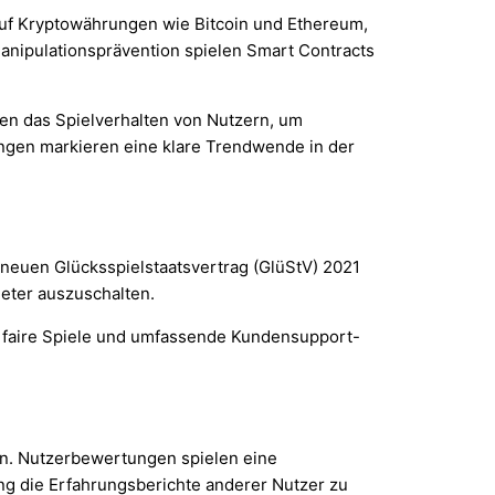
auf Kryptowährungen wie Bitcoin und Ethereum,
anipulationsprävention spielen Smart Contracts
ren das Spielverhalten von Nutzern, um
ungen markieren eine klare Trendwende in der
 neuen Glücksspielstaatsvertrag (GlüStV) 2021
ieter auszuschalten.
ch faire Spiele und umfassende Kundensupport-
en. Nutzerbewertungen spielen eine
ung die Erfahrungsberichte anderer Nutzer zu