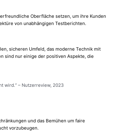
utzerfreundliche Oberfläche setzen, um ihre Kunden
 Lektüre von unabhängigen Testberichten.
llen, sicheren Umfeld, das moderne Technik mit
 sind nur einige der positiven Aspekte, die
t wird.“ – Nutzerreview, 2023
eschränkungen und das Bemühen um faire
sucht vorzubeugen.