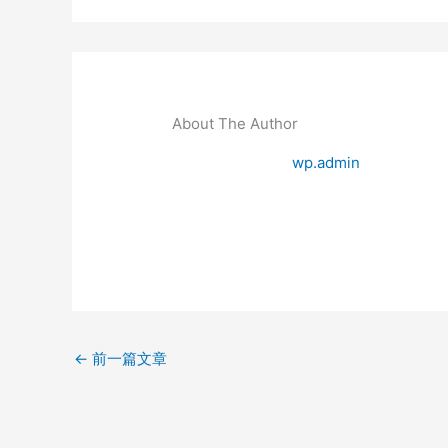
About The Author
wp.admin
←
前一篇文章