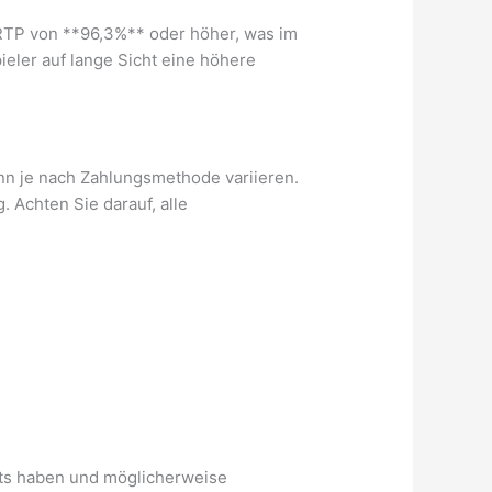
 RTP von **96,3%** oder höher, was im
ieler auf lange Sicht eine höhere
nn je nach Zahlungsmethode variieren.
 Achten Sie darauf, alle
its haben und möglicherweise