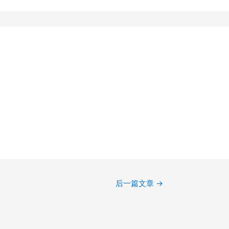
后一篇文章
→