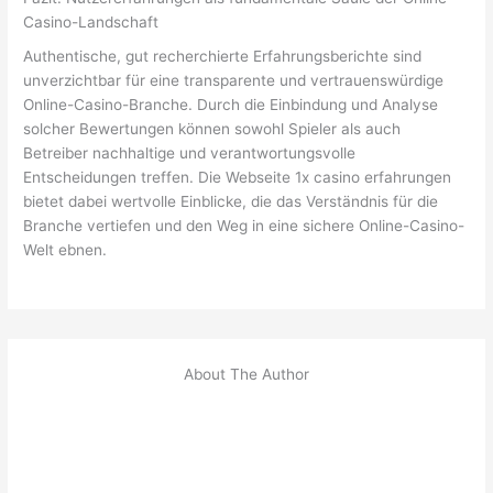
Casino-Landschaft
Authentische, gut recherchierte Erfahrungsberichte sind
unverzichtbar für eine transparente und vertrauenswürdige
Online-Casino-Branche. Durch die Einbindung und Analyse
solcher Bewertungen können sowohl Spieler als auch
Betreiber nachhaltige und verantwortungsvolle
Entscheidungen treffen. Die Webseite 1x casino erfahrungen
bietet dabei wertvolle Einblicke, die das Verständnis für die
Branche vertiefen und den Weg in eine sichere Online-Casino-
Welt ebnen.
About The Author