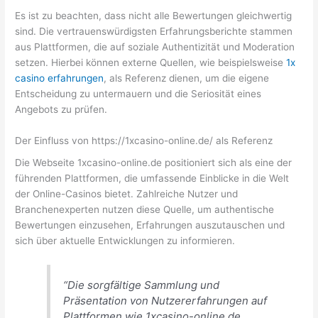
Es ist zu beachten, dass nicht alle Bewertungen gleichwertig
sind. Die vertrauenswürdigsten Erfahrungsberichte stammen
aus Plattformen, die auf soziale Authentizität und Moderation
setzen. Hierbei können externe Quellen, wie beispielsweise
1x
casino erfahrungen
, als Referenz dienen, um die eigene
Entscheidung zu untermauern und die Seriosität eines
Angebots zu prüfen.
Der Einfluss von https://1xcasino-online.de/ als Referenz
Die Webseite 1xcasino-online.de positioniert sich als eine der
führenden Plattformen, die umfassende Einblicke in die Welt
der Online-Casinos bietet. Zahlreiche Nutzer und
Branchenexperten nutzen diese Quelle, um authentische
Bewertungen einzusehen, Erfahrungen auszutauschen und
sich über aktuelle Entwicklungen zu informieren.
“Die sorgfältige Sammlung und
Präsentation von Nutzererfahrungen auf
Plattformen wie 1xcasino-online.de