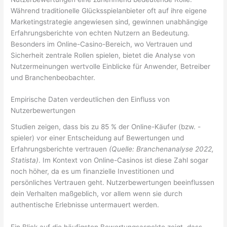
Während traditionelle Glücksspielanbieter oft auf ihre eigene
Marketingstrategie angewiesen sind, gewinnen unabhängige
Erfahrungsberichte von echten Nutzern an Bedeutung.
Besonders im Online-Casino-Bereich, wo Vertrauen und
Sicherheit zentrale Rollen spielen, bietet die Analyse von
Nutzermeinungen wertvolle Einblicke für Anwender, Betreiber
und Branchenbeobachter.
Empirische Daten verdeutlichen den Einfluss von
Nutzerbewertungen
Studien zeigen, dass bis zu 85 % der Online-Käufer (bzw. -
spieler) vor einer Entscheidung auf Bewertungen und
Erfahrungsberichte vertrauen
(Quelle: Branchenanalyse 2022,
Statista)
. Im Kontext von Online-Casinos ist diese Zahl sogar
noch höher, da es um finanzielle Investitionen und
persönliches Vertrauen geht. Nutzerbewertungen beeinflussen
dein Verhalten maßgeblich, vor allem wenn sie durch
authentische Erlebnisse untermauert werden.
Ein Blick auf die häufigsten Bewertungsaspekte zeigt, dass