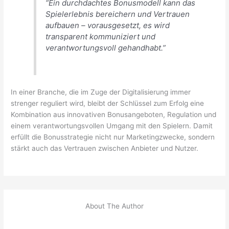
“Ein durchdachtes Bonusmodell kann das
Spielerlebnis bereichern und Vertrauen
aufbauen – vorausgesetzt, es wird
transparent kommuniziert und
verantwortungsvoll gehandhabt.”
In einer Branche, die im Zuge der Digitalisierung immer
strenger reguliert wird, bleibt der Schlüssel zum Erfolg eine
Kombination aus innovativen Bonusangeboten, Regulation und
einem verantwortungsvollen Umgang mit den Spielern. Damit
erfüllt die Bonusstrategie nicht nur Marketingzwecke, sondern
stärkt auch das Vertrauen zwischen Anbieter und Nutzer.
About The Author