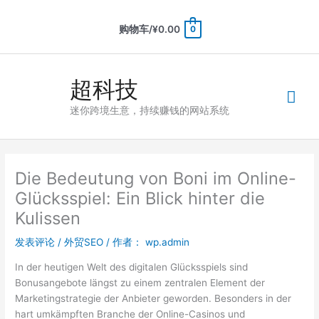
购物车/
¥
0.00
0
超科技
迷你跨境生意，持续赚钱的网站系统
Die Bedeutung von Boni im Online-
Glücksspiel: Ein Blick hinter die
Kulissen
发表评论
/
外贸SEO
/ 作者：
wp.admin
In der heutigen Welt des digitalen Glücksspiels sind
Bonusangebote längst zu einem zentralen Element der
Marketingstrategie der Anbieter geworden. Besonders in der
hart umkämpften Branche der Online-Casinos und