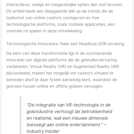
interactieve, veilige en toegankelijke opties dan ooit tevoren.
Dit artikel biedt een diepgaande blik op de trends die de
toekomst van online casino’s vormgeven en hoe
technologische platforms, zoals mobiele applicaties, een
centrale rol spelen in deze ontwikkeling.
Technologische Innovaties: Naar een Naadloze GOK-ervaring
De kern van deze transformatie ligt in de voortdurende
innovatie van digitale platforms die de gebruikerservaring
verbeteren. Virtual Reality (VR) en Augmented Reality (AR)
bijvoorbeeld, maken het mogelijk om casino’s virtueel te
betreden alsof je daar fysiek aanwezig bent, waardoor de
grenzen tussen online en offline gokken vervagen.
“De integratie van VR-technologie in de
gokindustrie verhoogt de betrokkenheid
en realisme, wat een nieuwe dimensie
toevoegt aan online entertainment.” –
Industry Insider