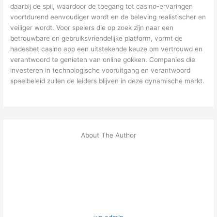
daarbij de spil, waardoor de toegang tot casino-ervaringen
voortdurend eenvoudiger wordt en de beleving realistischer en
veiliger wordt. Voor spelers die op zoek zijn naar een
betrouwbare en gebruiksvriendelijke platform, vormt de
hadesbet casino app een uitstekende keuze om vertrouwd en
verantwoord te genieten van online gokken. Companies die
investeren in technologische vooruitgang en verantwoord
speelbeleid zullen de leiders blijven in deze dynamische markt.
About The Author