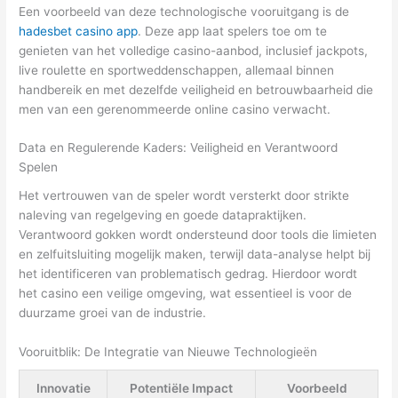
Een voorbeeld van deze technologische vooruitgang is de
hadesbet casino app
. Deze app laat spelers toe om te
genieten van het volledige casino-aanbod, inclusief jackpots,
live roulette en sportweddenschappen, allemaal binnen
handbereik en met dezelfde veiligheid en betrouwbaarheid die
men van een gerenommeerde online casino verwacht.
Data en Regulerende Kaders: Veiligheid en Verantwoord
Spelen
Het vertrouwen van de speler wordt versterkt door strikte
naleving van regelgeving en goede datapraktijken.
Verantwoord gokken wordt ondersteund door tools die limieten
en zelfuitsluiting mogelijk maken, terwijl data-analyse helpt bij
het identificeren van problematisch gedrag. Hierdoor wordt
het casino een veilige omgeving, wat essentieel is voor de
duurzame groei van de industrie.
Vooruitblik: De Integratie van Nieuwe Technologieën
Innovatie
Potentiële Impact
Voorbeeld