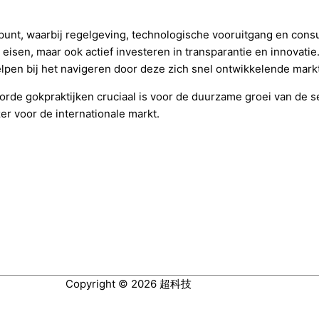
punt, waarbij regelgeving, technologische vooruitgang en cons
 eisen, maar ook actief investeren in transparantie en innovatie
pen bij het navigeren door deze zich snel ontwikkelende markt
orde gokpraktijken cruciaal is voor de duurzame groei van de se
er voor de internationale markt.
Copyright © 2026
超科技