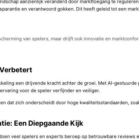
andschap aanzienlijk veranderd door markttoegang te regulere
transparantie en verantwoord gokken. Dit heeft geleid tot een m
scherming van spelers, maar drijft ook innovatie en marktconfor
 Verbetert
kkeling een drijvende kracht achter de groei. Met AI-gestuurde
ervaring voor de speler verfijnder en veiliger.
llen dat zich onderscheidt door hoge kwaliteitsstandaarden, zo
ntie: Een Diepgaande Kijk
oen veel spelers en experts beroep op betrouwbare reviews en 