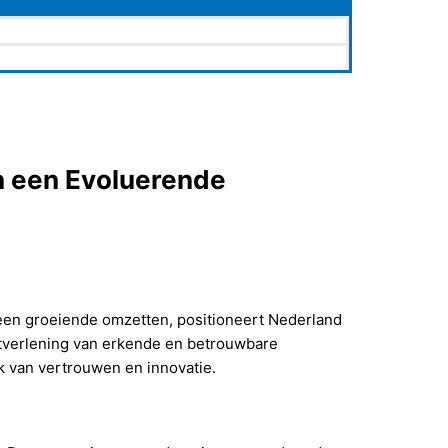
in een Evoluerende
 een groeiende omzetten, positioneert Nederland
nstverlening van erkende en betrouwbare
k van vertrouwen en innovatie.