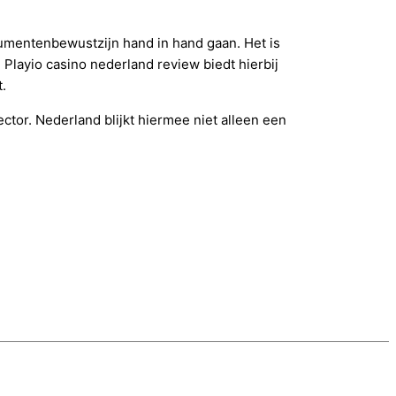
umentenbewustzijn hand in hand gaan. Het is
. Playio casino nederland review biedt hierbij
.
ctor. Nederland blijkt hiermee niet alleen een