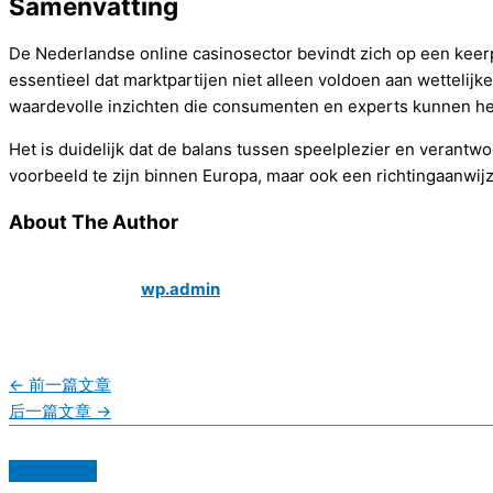
Samenvatting
De Nederlandse online casinosector bevindt zich op een keer
essentieel dat marktpartijen niet alleen voldoen aan wettelijke
waardevolle inzichten die consumenten en experts kunnen hel
Het is duidelijk dat de balans tussen speelplezier en verantwo
voorbeeld te zijn binnen Europa, maar ook een richtingaanwijz
About The Author
wp.admin
←
前一篇文章
后一篇文章
→
关