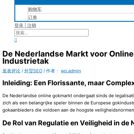
购物车
订单
登录 | 注销
搜
索：
搜
索
De Nederlandse Markt voor Online 
Industrietak
发表评论
/
外贸SEO
/ 作者：
wp.admin
Inleiding: Een Florissante, maar Comple
De Nederlandse online gokmarkt ondergaat sinds de legalisat
zich als een belangrijke speler binnen de Europese gokindust
gokaanbieders die voldoen aan de hoogste veiligheidsnormen.
De Rol van Regulatie en Veiligheid in d