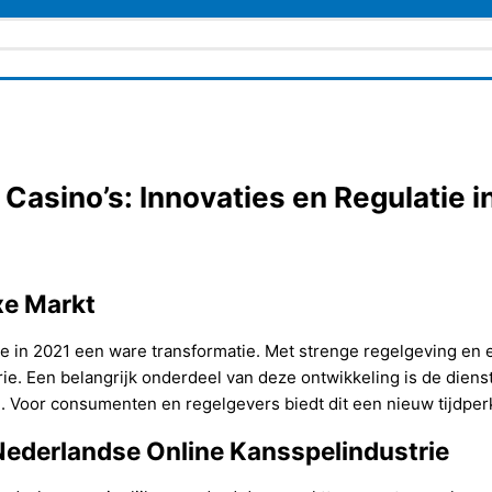
菜
单
切
换
Casino’s: Innovaties en Regulatie 
xe Markt
ie in 2021 een ware transformatie. Met strenge regelgeving en
rie. Een belangrijk onderdeel van deze ontwikkeling is de die
 Voor consumenten en regelgevers biedt dit een nieuw tijdper
e Nederlandse Online Kansspelindustrie