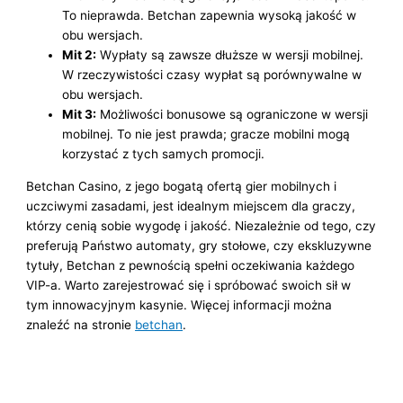
To nieprawda. Betchan zapewnia wysoką jakość w
obu wersjach.
Mit 2:
Wypłaty są zawsze dłuższe w wersji mobilnej.
W rzeczywistości czasy wypłat są porównywalne w
obu wersjach.
Mit 3:
Możliwości bonusowe są ograniczone w wersji
mobilnej. To nie jest prawda; gracze mobilni mogą
korzystać z tych samych promocji.
Betchan Casino, z jego bogatą ofertą gier mobilnych i
uczciwymi zasadami, jest idealnym miejscem dla graczy,
którzy cenią sobie wygodę i jakość. Niezależnie od tego, czy
preferują Państwo automaty, gry stołowe, czy ekskluzywne
tytuły, Betchan z pewnością spełni oczekiwania każdego
VIP-a. Warto zarejestrować się i spróbować swoich sił w
tym innowacyjnym kasynie. Więcej informacji można
znaleźć na stronie
betchan
.