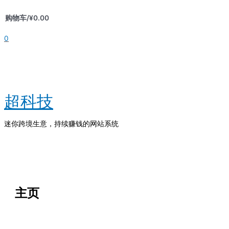
跳
购物车/
¥
0.00
至
内
0
容
超科技
迷你跨境生意，持续赚钱的网站系统
主
菜
单
主页